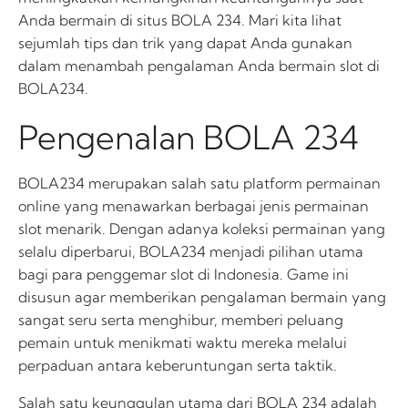
Anda bermain di situs BOLA 234. Mari kita lihat
sejumlah tips dan trik yang dapat Anda gunakan
dalam menambah pengalaman Anda bermain slot di
BOLA234.
Pengenalan BOLA 234
BOLA234 merupakan salah satu platform permainan
online yang menawarkan berbagai jenis permainan
slot menarik. Dengan adanya koleksi permainan yang
selalu diperbarui, BOLA234 menjadi pilihan utama
bagi para penggemar slot di Indonesia. Game ini
disusun agar memberikan pengalaman bermain yang
sangat seru serta menghibur, memberi peluang
pemain untuk menikmati waktu mereka melalui
perpaduan antara keberuntungan serta taktik.
Salah satu keunggulan utama dari BOLA 234 adalah