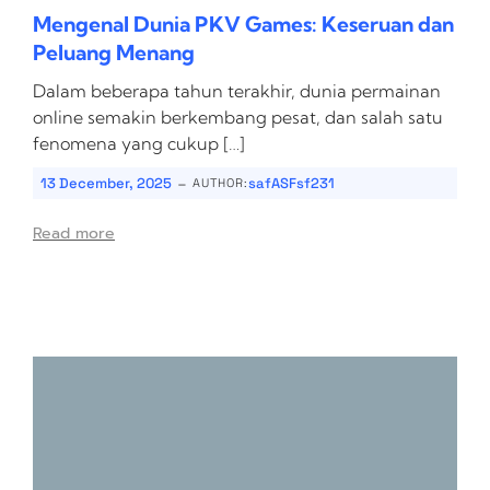
Mengenal Dunia PKV Games: Keseruan dan
Peluang Menang
Dalam beberapa tahun terakhir, dunia permainan
online semakin berkembang pesat, dan salah satu
fenomena yang cukup […]
-
13 December, 2025
safASFsf231
AUTHOR:
Read more