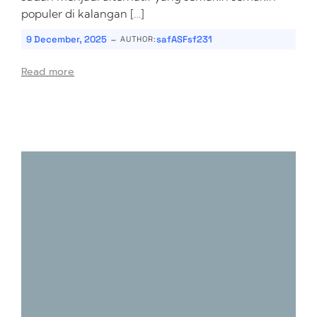
populer di kalangan […]
-
9 December, 2025
safASFsf231
AUTHOR:
Read more