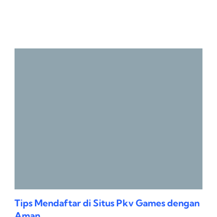
Tips Mendaftar di Situs Pkv Games dengan
Aman