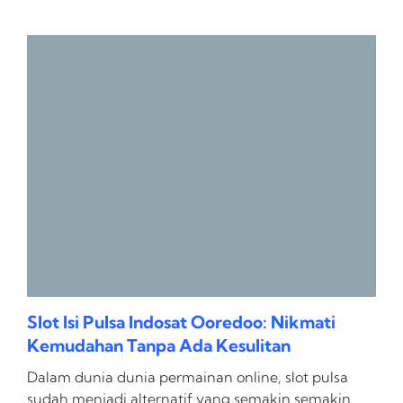
Slot Isi Pulsa Indosat Ooredoo: Nikmati
Kemudahan Tanpa Ada Kesulitan
Dalam dunia dunia permainan online, slot pulsa
sudah menjadi alternatif yang semakin semakin