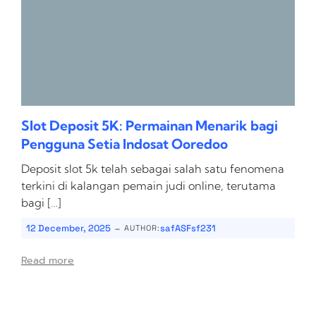
Slot Deposit 5K: Permainan Menarik bagi
Pengguna Setia Indosat Ooredoo
Deposit slot 5k telah sebagai salah satu fenomena
terkini di kalangan pemain judi online, terutama
bagi […]
-
12 December, 2025
safASFsf231
AUTHOR:
Read more