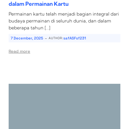
dalam Permainan Kartu
Permainan kartu telah menjadi bagian integral dari
budaya permainan di seluruh dunia, dan dalam
beberapa tahun […]
-
7 December, 2025
safASFsf231
AUTHOR:
Read more