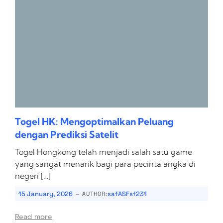
Togel HK: Mengoptimalkan Peluang
dengan Prediksi Satelit
Togel Hongkong telah menjadi salah satu game
yang sangat menarik bagi para pecinta angka di
negeri […]
-
15 January, 2026
safASFsf231
AUTHOR:
Read more