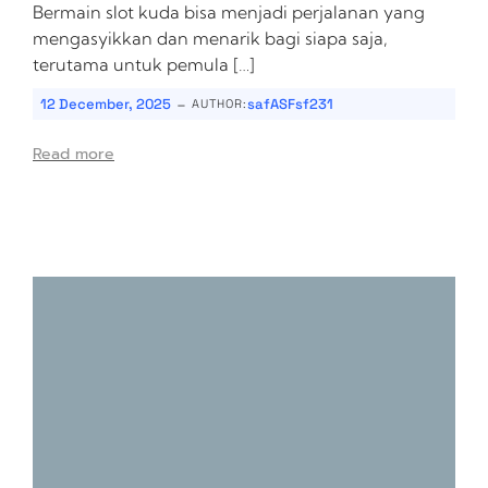
Bermain slot kuda bisa menjadi perjalanan yang
mengasyikkan dan menarik bagi siapa saja,
terutama untuk pemula […]
-
12 December, 2025
safASFsf231
AUTHOR:
Read more