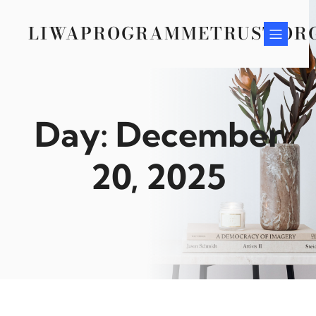
Skip
to
LIWAPROGRAMMETRUST.OR
content
Day:
December
20, 2025