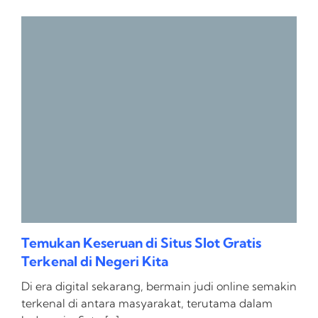
Temukan Keseruan di Situs Slot Gratis
Terkenal di Negeri Kita
Di era digital sekarang, bermain judi online semakin
terkenal di antara masyarakat, terutama dalam