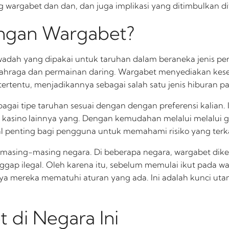
wargabet dan dan, dan juga implikasi yang ditimbulkan di
ngan Wargabet?
wadah yang dipakai untuk taruhan dalam beraneka jenis per
a olahraga dan permainan daring. Wargabet menyediakan 
ertentu, menjadikannya sebagai salah satu jenis hiburan pal
gai tipe taruhan sesuai dengan dengan preferensi kalian. 
ame kasino lainnya yang. Dengan kemudahan melalui melalui 
hal penting bagi pengguna untuk memahami risiko yang ter
 masing-masing negara. Di beberapa negara, wargabet diken
nggap ilegal. Oleh karena itu, sebelum memulai ikut pada 
ya mereka mematuhi aturan yang ada. Ini adalah kunci u
 di Negara Ini