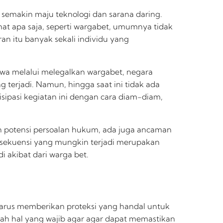
 semakin maju teknologi dan sarana daring.
at apa saja, seperti wargabet, umumnya tidak
an itu banyak sekali individu yang
wa melalui melegalkan wargabet, negara
terjadi. Namun, hingga saat ini tidak ada
sipasi kegiatan ini dengan cara diam-diam,
n potensi persoalan hukum, ada juga ancaman
nsekuensi yang mungkin terjadi merupakan
i akibat dari warga bet.
harus memberikan proteksi yang handal untuk
lah hal yang wajib agar agar dapat memastikan