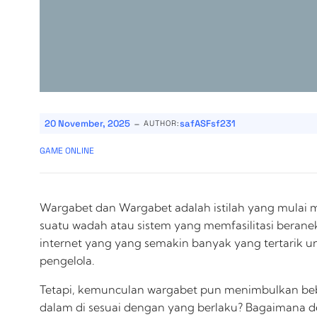
-
20 November, 2025
safASFsf231
AUTHOR:
GAME ONLINE
Wargabet dan Wargabet adalah istilah yang mulai mu
suatu wadah atau sistem yang memfasilitasi berane
internet yang yang semakin banyak yang tertarik un
pengelola.
Tetapi, kemunculan wargabet pun menimbulkan beber
dalam di sesuai dengan yang berlaku? Bagaimana d