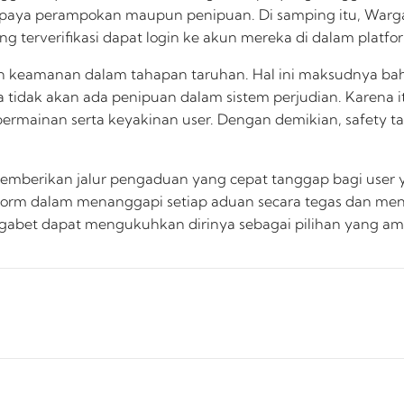
i upaya perampokan maupun penipuan. Di samping itu, Wa
 terverifikasi dapat login ke akun mereka di dalam platfo
n keamanan dalam tahapan taruhan. Hal ini maksudnya bahw
a tidak akan ada penipuan dalam sistem perjudian. Karena i
as permainan serta keyakinan user. Dengan demikian, safet
emberikan jalur pengaduan yang cepat tanggap bagi user
form dalam menanggapi setiap aduan secara tegas dan me
abet dapat mengukuhkan dirinya sebagai pilihan yang ama