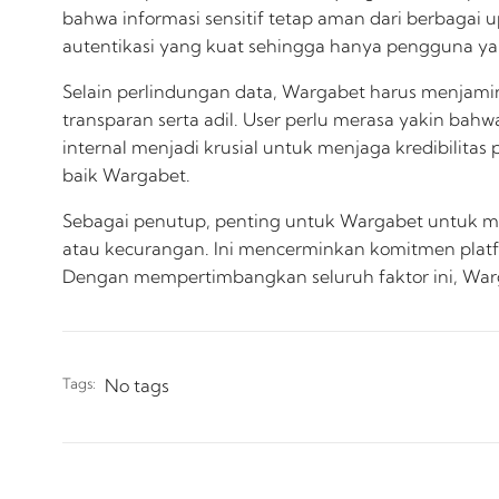
bahwa informasi sensitif tetap aman dari berbaga
autentikasi yang kuat sehingga hanya pengguna yang
Selain perlindungan data, Wargabet harus menjami
transparan serta adil. User perlu merasa yakin bahw
internal menjadi krusial untuk menjaga kredibilit
baik Wargabet.
Sebagai penutup, penting untuk Wargabet untuk m
atau kecurangan. Ini mencerminkan komitmen plat
Dengan mempertimbangkan seluruh faktor ini, Warg
Tags:
No tags