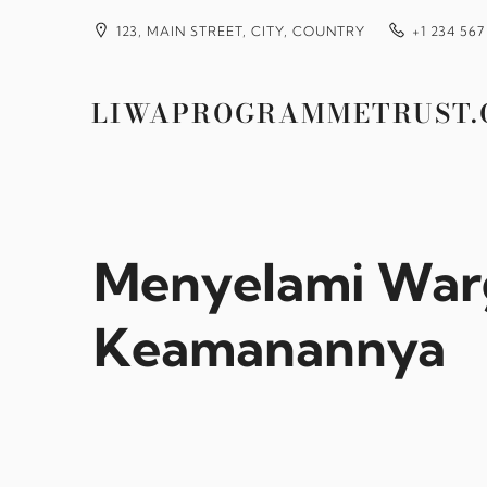
Skip
to
123, MAIN STREET, CITY, COUNTRY
+1 234 567
content
LIWAPROGRAMMETRUST.
Menyelami Warg
Keamanannya