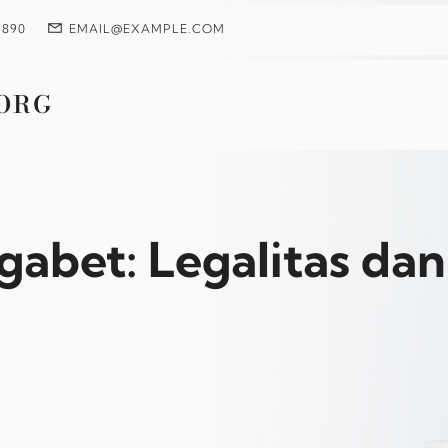
 890
EMAIL@EXAMPLE.COM
ORG
abet: Legalitas dan