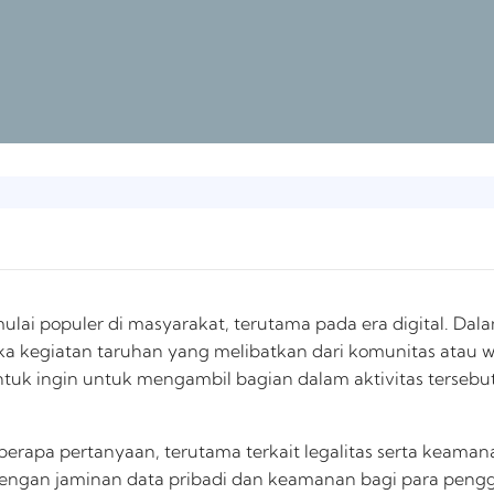
lai populer di masyarakat, terutama pada era digital. Dala
ka kegiatan taruhan yang melibatkan dari komunitas atau 
tuk ingin untuk mengambil bagian dalam aktivitas tersebut,
apa pertanyaan, terutama terkait legalitas serta keamana
engan jaminan data pribadi dan keamanan bagi para pengg