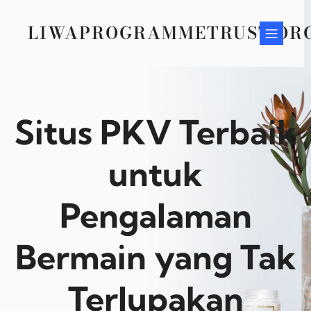
Skip
to
LIWAPROGRAMMETRUST.OR
content
Situs PKV Terbaik
untuk
Pengalaman
Bermain yang Tak
Terlupakan