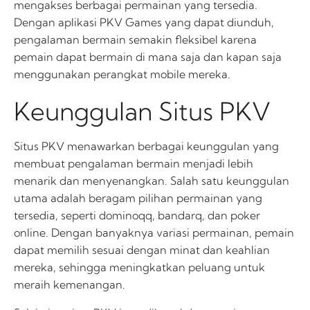
mengakses berbagai permainan yang tersedia.
Dengan aplikasi PKV Games yang dapat diunduh,
pengalaman bermain semakin fleksibel karena
pemain dapat bermain di mana saja dan kapan saja
menggunakan perangkat mobile mereka.
Keunggulan Situs PKV
Situs PKV menawarkan berbagai keunggulan yang
membuat pengalaman bermain menjadi lebih
menarik dan menyenangkan. Salah satu keunggulan
utama adalah beragam pilihan permainan yang
tersedia, seperti dominoqq, bandarq, dan poker
online. Dengan banyaknya variasi permainan, pemain
dapat memilih sesuai dengan minat dan keahlian
mereka, sehingga meningkatkan peluang untuk
meraih kemenangan.