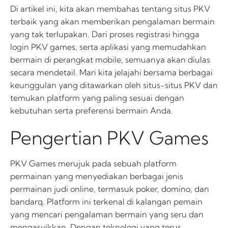
Di artikel ini, kita akan membahas tentang situs PKV
terbaik yang akan memberikan pengalaman bermain
yang tak terlupakan. Dari proses registrasi hingga
login PKV games, serta aplikasi yang memudahkan
bermain di perangkat mobile, semuanya akan diulas
secara mendetail. Mari kita jelajahi bersama berbagai
keunggulan yang ditawarkan oleh situs-situs PKV dan
temukan platform yang paling sesuai dengan
kebutuhan serta preferensi bermain Anda.
Pengertian PKV Games
PKV Games merujuk pada sebuah platform
permainan yang menyediakan berbagai jenis
permainan judi online, termasuk poker, domino, dan
bandarq. Platform ini terkenal di kalangan pemain
yang mencari pengalaman bermain yang seru dan
mengasyikkan. Dengan teknologi yang terus