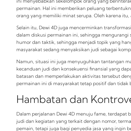
ini menyebabkan sekelompok orang yang berinteraks
permainan. Hal ini memberikan peluang terbentukn
orang yang memiliki minat serupa. Oleh karena itu
Selain itu, Dewi 4D juga mencerminkan transformas
dalam diskusi permainan ini, sehingga mengurangi s
humor dan taktik, sehingga menjadi topik yang han
masyarakat sedang menyaksikan judi sebagai kompon
Namun, situasi ini juga menyuguhkan tantangan mas
kecanduan judi dan konsekuensi finansial yang dap
batasan dan memperlakukan aktivitas tersebut deng
permainan ini di masyarakat tetap positif dan tidak
Hambatan dan Kontrove
Dalam perjalanan Dewi 4D menuju fame, terdapat be
judi dan kegiatan yang terkait dengan nomor, termas
pemain, tetapi juga bagi penyedia jasa yang ingin