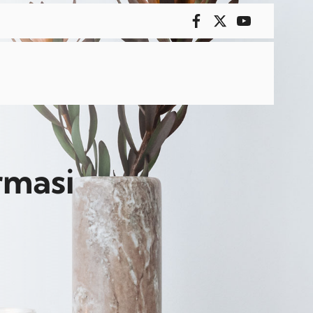
rmasi