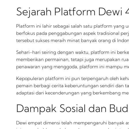
Sejarah Platform Dewi 
Platform ini lahir sebagai salah satu platform yan
berfokus pada penggabungan aspek tradisional per
tersebut sukses meraih minat banyak orang di Indone
Sehari-hari seiring dengan waktu, platform ini be
memberikan permainan, tetapi juga merupakan ruang
penawaran yang menggoda, platform ini mampu m
Kepopuleran platform ini pun terpengaruh oleh ke
pemain berbagi cerita keberuntungan sendiri dan ta
adaptasi dari kecenderungan yang berkembang membu
Dampak Sosial dan Bud
Dewi empat dimensi telah mempengaruhi banyak asp