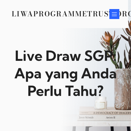
Skip
to
LIWAPROGRAMMETRUST.OR
content
Live Draw SGP:
Apa yang Anda
Perlu Tahu?