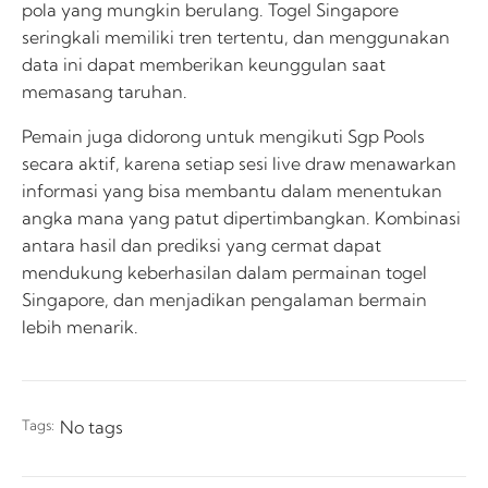
pola yang mungkin berulang. Togel Singapore
seringkali memiliki tren tertentu, dan menggunakan
data ini dapat memberikan keunggulan saat
memasang taruhan.
Pemain juga didorong untuk mengikuti Sgp Pools
secara aktif, karena setiap sesi live draw menawarkan
informasi yang bisa membantu dalam menentukan
angka mana yang patut dipertimbangkan. Kombinasi
antara hasil dan prediksi yang cermat dapat
mendukung keberhasilan dalam permainan togel
Singapore, dan menjadikan pengalaman bermain
lebih menarik.
Tags:
No tags