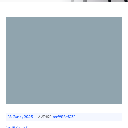
-
18 June, 2025
safASFsf231
AUTHOR:
GAME ONLINE