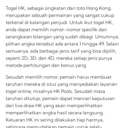
Togel HK, sebagai singkatan dari toto Hong Kong,
merupakan sebuah permainan yang sangat cukup
terkenal di kalangan penjudi. Untuk ikut togel HK,
anda dapat memilih nomor-nomor spesifik dari
serangkaian bilangan yang sudah dibagi. Umumnya,
pilihan angka tersebut ada antara 1 hingga 49. Selain
semuanya, ada berbagai jenis tarif yang bisa dipilih,
seperti 2D, 3D, dan 4D, mereka setiap jenis punya
metode perhitungan dan bonus yang.
Sesudah memilih nomor, pemain harus membuat
taruhan mereka di situs yang menyediakan layanan
togel online, misalnya HK Pools. Sesudah masa
taruhan ditutup, pemain dapat mencari keputusan
dari live draw HK yang akan memperlihatkan
memperlihatkan angka hasil secara langsung.
Keluaran HK ini sering dilakukan tiap harinya,
sehingga memudahkan pemain untuk selalu