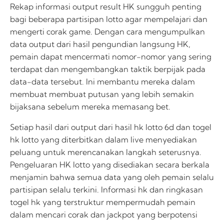
Rekap informasi output result HK sungguh penting
bagi beberapa partisipan lotto agar mempelajari dan
mengerti corak game. Dengan cara mengumpulkan
data output dari hasil pengundian langsung HK,
pemain dapat mencermati nomor-nomor yang sering
terdapat dan mengembangkan taktik berpijak pada
data-data tersebut. Ini membantu mereka dalam
membuat membuat putusan yang lebih semakin
bijaksana sebelum mereka memasang bet.
Setiap hasil dari output dari hasil hk lotto 6d dan togel
hk lotto yang diterbitkan dalam live menyediakan
peluang untuk merencanakan langkah seterusnya.
Pengeluaran HK lotto yang disediakan secara berkala
menjamin bahwa semua data yang oleh pemain selalu
partisipan selalu terkini. Informasi hk dan ringkasan
togel hk yang terstruktur mempermudah pemain
dalam mencari corak dan jackpot yang berpotensi