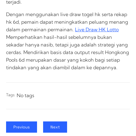
terjadi.
Dengan menggunakan live draw togel hk serta rekap
hk 6d, pemain dapat meningkatkan peluang menang
dalam permainan permainan.
Live Draw HK Lotto
Memperhatikan hasil-hasil sebelumnya bukan
sekadar hanya nasib, tetapi juga adalah strategi yang
cerdas. Mendirikan basis data output result Hongkong
Pools 6d merupakan dasar yang kokoh bagi setiap
tindakan yang akan diambil dalam ke depannya.
Tags:
No tags
Previous
Next