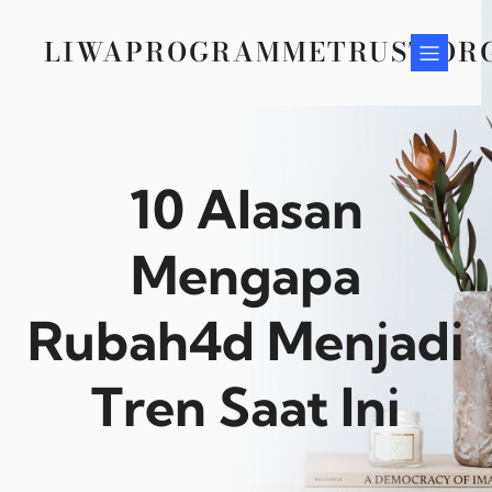
Skip
to
LIWAPROGRAMMETRUST.OR
content
10 Alasan
Mengapa
Rubah4d Menjadi
Tren Saat Ini