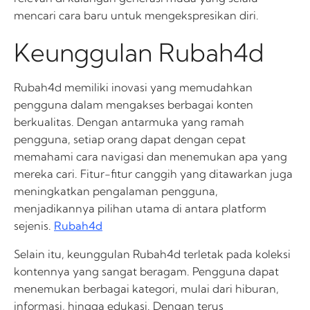
mencari cara baru untuk mengekspresikan diri.
Keunggulan Rubah4d
Rubah4d memiliki inovasi yang memudahkan
pengguna dalam mengakses berbagai konten
berkualitas. Dengan antarmuka yang ramah
pengguna, setiap orang dapat dengan cepat
memahami cara navigasi dan menemukan apa yang
mereka cari. Fitur-fitur canggih yang ditawarkan juga
meningkatkan pengalaman pengguna,
menjadikannya pilihan utama di antara platform
sejenis.
Rubah4d
Selain itu, keunggulan Rubah4d terletak pada koleksi
kontennya yang sangat beragam. Pengguna dapat
menemukan berbagai kategori, mulai dari hiburan,
informasi, hingga edukasi. Dengan terus