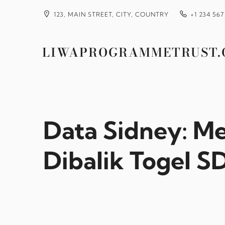
Skip
to
123, MAIN STREET, CITY, COUNTRY
+1 234 567
content
LIWAPROGRAMMETRUST.
Data Sidney: M
Dibalik Togel S