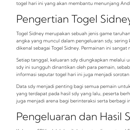
togel hari ini yang akan membantu menunjang Anda
Pengertian Togel Sidne
Togel Sidney merupakan sebuah jenis game taruhan 
angka yang muncul dalam pengeluaran sdy, sering ka
dikenal sebagai Togel Sidney. Permainan ini sangat
Setiap tanggal, keluaran sdy diungkapkan melalui
sdy ini sungguh dinantikan oleh para pemain, seba
informasi seputar togel hari ini juga menjadi sorot
Data sdy menjadi penting bagi semua pemain untu
yang terdapat pada hasil sdy yang lalu, peserta b
juga menjadi arena bagi berinteraksi serta berbagi
Pengeluaran dan Hasil 