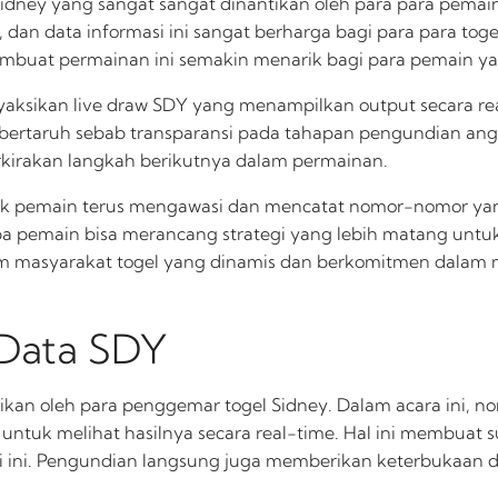
Sidney yang sangat sangat dinantikan oleh para para pemai
dan data informasi ini sangat berharga bagi para para togel
membuat permainan ini semakin menarik bagi para pemain y
yaksikan live draw SDY yang menampilkan output secara re
ertaruh sebab transparansi pada tahapan pengundian angka
irakan langkah berikutnya dalam permainan.
nyak pemain terus mengawasi dan mencatat nomor-nomor ya
pa pemain bisa merancang strategi yang lebih matang unt
dalam masyarakat togel yang dinamis dan berkomitmen dala
 Data SDY
kan oleh para penggemar togel Sidney. Dalam acara ini, n
ntuk melihat hasilnya secara real-time. Hal ini membuat 
 ini. Pengundian langsung juga memberikan keterbukaan d