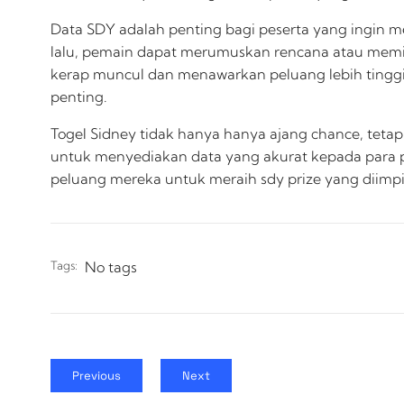
Data SDY adalah penting bagi peserta yang ingin
lalu, pemain dapat merumuskan rencana atau memil
kerap muncul dan menawarkan peluang lebih tinggi 
penting.
Togel Sidney tidak hanya hanya ajang chance, tetap
untuk menyediakan data yang akurat kepada para 
peluang mereka untuk meraih sdy prize yang diimpika
Tags:
No tags
Previous
Next