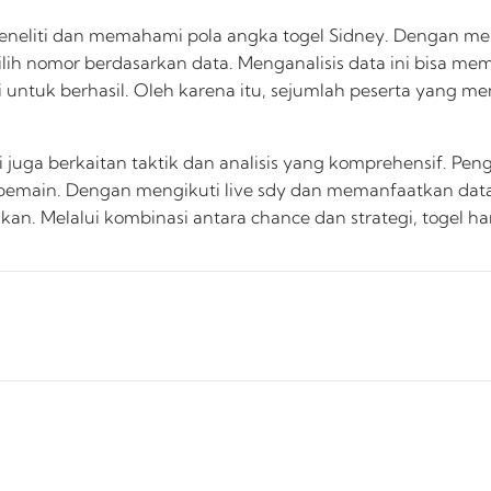
 meneliti dan memahami pola angka togel Sidney. Dengan 
ih nomor berdasarkan data. Menganalisis data ini bisa m
untuk berhasil. Oleh karena itu, sejumlah peserta yang m
i juga berkaitan taktik dan analisis yang komprehensif. P
pemain. Dengan mengikuti live sdy dan memanfaatkan dat
n. Melalui kombinasi antara chance dan strategi, togel har