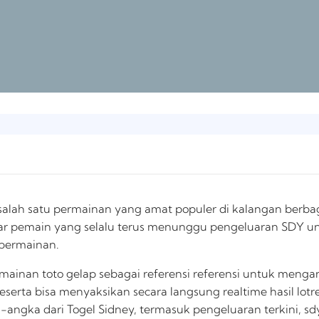
 salah satu permainan yang amat populer di kalangan berbag
sar pemain yang selalu terus menunggu pengeluaran SDY un
 permainan.
mainan toto gelap sebagai referensi referensi untuk mengan
rta bisa menyaksikan secara langsung realtime hasil lotre d
ka dari Togel Sidney, termasuk pengeluaran terkini, sdy 