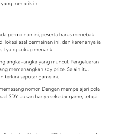
yang menarik ini.
ada permainan ini, peserta harus menebak
 lokasi asal permainan ini, dan karenanya ia
asil yang cukup menarik.
tang angka-angka yang muncul. Pengeluaran
ang memenangkan sdy prize. Selain itu,
 terkini seputar game ini.
m memasang nomor. Dengan mempelajari pola
Togel SDY bukan hanya sekedar game, tetapi