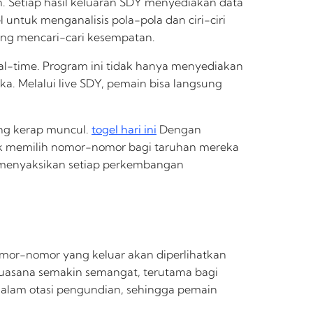
n. Setiap hasil keluaran SDY menyediakan data
 untuk menganalisis pola-pola dan ciri-ciri
ang mencari-cari kesempatan.
al-time. Program ini tidak hanya menyediakan
. Melalui live SDY, pemain bisa langsung
ng kerap muncul.
togel hari ini
Dengan
uk memilih nomor-nomor bagi taruhan mereka
m menyaksikan setiap perkembangan
omor-nomor yang keluar akan diperlihatkan
suasana semakin semangat, terutama bagi
alam otasi pengundian, sehingga pemain