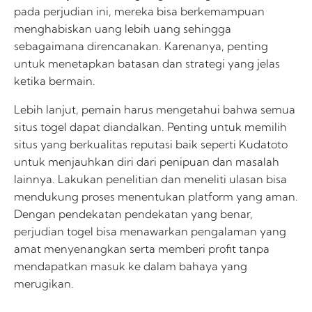
pada perjudian ini, mereka bisa berkemampuan
menghabiskan uang lebih uang sehingga
sebagaimana direncanakan. Karenanya, penting
untuk menetapkan batasan dan strategi yang jelas
ketika bermain.
Lebih lanjut, pemain harus mengetahui bahwa semua
situs togel dapat diandalkan. Penting untuk memilih
situs yang berkualitas reputasi baik seperti Kudatoto
untuk menjauhkan diri dari penipuan dan masalah
lainnya. Lakukan penelitian dan meneliti ulasan bisa
mendukung proses menentukan platform yang aman.
Dengan pendekatan pendekatan yang benar,
perjudian togel bisa menawarkan pengalaman yang
amat menyenangkan serta memberi profit tanpa
mendapatkan masuk ke dalam bahaya yang
merugikan.