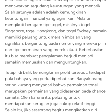
menawarkan segudang keuntungan yang menarik.
Salah satunya adalah adalah kemungkinan
keuntungan financial yang signifikan. Melalui
mengikuti beragam tipe togel, misalnya togel
Singapore, togel Hongkong, dan togel Sydney, pemain
memiliki peluang untuk meraih imbalan yang
signifikan, bergantung pada nomor yang mereka pilih
dan tipe permainan yang mereka ikuti. Keberhasilan
itu bisa membuat pengalaman berjudi menjadi
semakin memuaskan dan menguntungkan.
Tetapi, di balik kemungkinan profit tersebut, terdapat
pula bahaya yang perlu diperhatikan. Banyak orang
sering kurang menyadari bahwa permainan togel
merupakan permainan yang didasarkan pada chance
semata. Oleh karena itu, peluang untuk
mendapatkan kerugian juga cukup relatif tinggi.
Selain itu, jika seseorang begitu mengikatkan diri