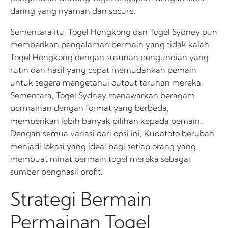
daring yang nyaman dan secure.
Sementara itu, Togel Hongkong dan Togel Sydney pun
memberikan pengalaman bermain yang tidak kalah.
Togel Hongkong dengan susunan pengundian yang
rutin dan hasil yang cepat memudahkan pemain
untuk segera mengetahui output taruhan mereka.
Sementara, Togel Sydney menawarkan beragam
permainan dengan format yang berbeda,
memberikan lebih banyak pilihan kepada pemain.
Dengan semua variasi dari opsi ini, Kudatoto berubah
menjadi lokasi yang ideal bagi setiap orang yang
membuat minat bermain togel mereka sebagai
sumber penghasil profit.
Strategi Bermain
Permainan Togel