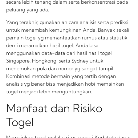
secara lebih tenang dalam serta berkonsentrasi pada
peluang yang ada.
Yang terakhir, gunakanlah cara analisis serta prediksi
untuk menambah kemungkinan Anda. Banyak sekali
pemain togel yg memanfaatkan rumus atau statistik
demi meramalkan hasil togel. Anda bisa
menggunakan data-data dari hasil hasil togel
Singapore, Hongkong, serta Sydney untuk
menemukan pola dan nomor yg sangat tampil.
Kombinasi metode bermain yang tertib dengan
analisis yg benar bisa menjadikan hobi memainkan
togel menjadi lebih menguntungkan.
Manfaat dan Risiko
Togel
Memainkan togel melalui situs seperti Kudatoto dapat