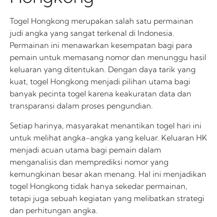
Togel Hongkong merupakan salah satu permainan
judi angka yang sangat terkenal di Indonesia.
Permainan ini menawarkan kesempatan bagi para
pemain untuk memasang nomor dan menunggu hasil
keluaran yang ditentukan. Dengan daya tarik yang
kuat, togel Hongkong menjadi pilihan utama bagi
banyak pecinta togel karena keakuratan data dan
transparansi dalam proses pengundian.
Setiap harinya, masyarakat menantikan togel hari ini
untuk melihat angka-angka yang keluar. Keluaran HK
menjadi acuan utama bagi pemain dalam
menganalisis dan memprediksi nomor yang
kemungkinan besar akan menang. Hal ini menjadikan
togel Hongkong tidak hanya sekedar permainan,
tetapi juga sebuah kegiatan yang melibatkan strategi
dan perhitungan angka.