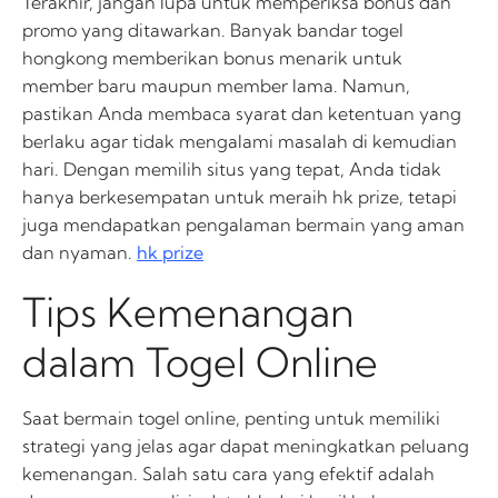
Terakhir, jangan lupa untuk memperiksa bonus dan
promo yang ditawarkan. Banyak bandar togel
hongkong memberikan bonus menarik untuk
member baru maupun member lama. Namun,
pastikan Anda membaca syarat dan ketentuan yang
berlaku agar tidak mengalami masalah di kemudian
hari. Dengan memilih situs yang tepat, Anda tidak
hanya berkesempatan untuk meraih hk prize, tetapi
juga mendapatkan pengalaman bermain yang aman
dan nyaman.
hk prize
Tips Kemenangan
dalam Togel Online
Saat bermain togel online, penting untuk memiliki
strategi yang jelas agar dapat meningkatkan peluang
kemenangan. Salah satu cara yang efektif adalah