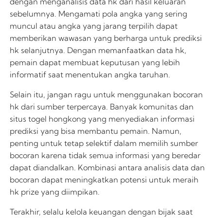
dengan menganalisis data hk dari hasil keluaran
sebelumnya. Mengamati pola angka yang sering
muncul atau angka yang jarang terpilih dapat
memberikan wawasan yang berharga untuk prediksi
hk selanjutnya. Dengan memanfaatkan data hk,
pemain dapat membuat keputusan yang lebih
informatif saat menentukan angka taruhan.
Selain itu, jangan ragu untuk menggunakan bocoran
hk dari sumber terpercaya. Banyak komunitas dan
situs togel hongkong yang menyediakan informasi
prediksi yang bisa membantu pemain. Namun,
penting untuk tetap selektif dalam memilih sumber
bocoran karena tidak semua informasi yang beredar
dapat diandalkan. Kombinasi antara analisis data dan
bocoran dapat meningkatkan potensi untuk meraih
hk prize yang diimpikan.
Terakhir, selalu kelola keuangan dengan bijak saat