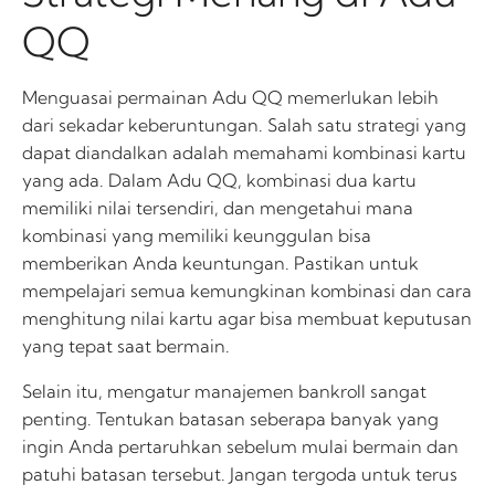
QQ
Menguasai permainan Adu QQ memerlukan lebih
dari sekadar keberuntungan. Salah satu strategi yang
dapat diandalkan adalah memahami kombinasi kartu
yang ada. Dalam Adu QQ, kombinasi dua kartu
memiliki nilai tersendiri, dan mengetahui mana
kombinasi yang memiliki keunggulan bisa
memberikan Anda keuntungan. Pastikan untuk
mempelajari semua kemungkinan kombinasi dan cara
menghitung nilai kartu agar bisa membuat keputusan
yang tepat saat bermain.
Selain itu, mengatur manajemen bankroll sangat
penting. Tentukan batasan seberapa banyak yang
ingin Anda pertaruhkan sebelum mulai bermain dan
patuhi batasan tersebut. Jangan tergoda untuk terus