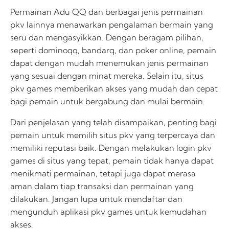
Permainan Adu QQ dan berbagai jenis permainan
pkv lainnya menawarkan pengalaman bermain yang
seru dan mengasyikkan. Dengan beragam pilihan,
seperti dominoqq, bandarq, dan poker online, pemain
dapat dengan mudah menemukan jenis permainan
yang sesuai dengan minat mereka. Selain itu, situs
pkv games memberikan akses yang mudah dan cepat
bagi pemain untuk bergabung dan mulai bermain.
Dari penjelasan yang telah disampaikan, penting bagi
pemain untuk memilih situs pkv yang terpercaya dan
memiliki reputasi baik. Dengan melakukan login pkv
games di situs yang tepat, pemain tidak hanya dapat
menikmati permainan, tetapi juga dapat merasa
aman dalam tiap transaksi dan permainan yang
dilakukan. Jangan lupa untuk mendaftar dan
mengunduh aplikasi pkv games untuk kemudahan
akses.