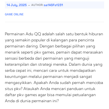
-
14 July, 2025
safASFsf231
AUTHOR:
GAME ONLINE
Permainan Adu QQ adalah salah satu bentuk hiburan
yang semakin populer di kalangan para pencinta
permainan daring. Dengan berbagai pilihan yang
menarik seperti pkv games, pemain dapat merasakan
sensasi berbeda dari permainan yang menguji
keterampilan dan strategi mereka. Dalam dunia yang
serba cepat ini, mencari cara untuk mendapatkan
keuntungan melalui permainan menjadi sangat
mengasyikkan. Apakah Anda sudah pernah mencoba
situs pkv? Ataukah Anda mencari panduan untuk
daftar pkv games agar bisa memulai petualangan
Anda di dunia permainan ini?