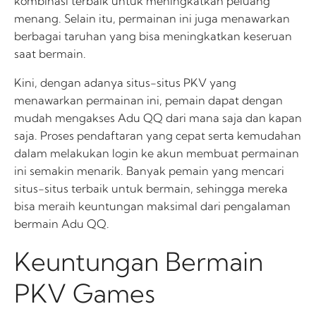
kombinasi terbaik untuk meningkatkan peluang
menang. Selain itu, permainan ini juga menawarkan
berbagai taruhan yang bisa meningkatkan keseruan
saat bermain.
Kini, dengan adanya situs-situs PKV yang
menawarkan permainan ini, pemain dapat dengan
mudah mengakses Adu QQ dari mana saja dan kapan
saja. Proses pendaftaran yang cepat serta kemudahan
dalam melakukan login ke akun membuat permainan
ini semakin menarik. Banyak pemain yang mencari
situs-situs terbaik untuk bermain, sehingga mereka
bisa meraih keuntungan maksimal dari pengalaman
bermain Adu QQ.
Keuntungan Bermain
PKV Games