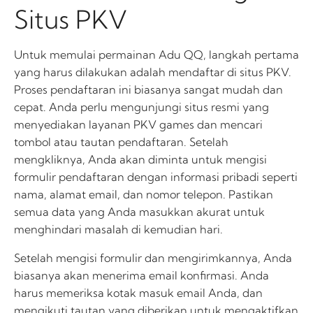
Situs PKV
Untuk memulai permainan Adu QQ, langkah pertama
yang harus dilakukan adalah mendaftar di situs PKV.
Proses pendaftaran ini biasanya sangat mudah dan
cepat. Anda perlu mengunjungi situs resmi yang
menyediakan layanan PKV games dan mencari
tombol atau tautan pendaftaran. Setelah
mengkliknya, Anda akan diminta untuk mengisi
formulir pendaftaran dengan informasi pribadi seperti
nama, alamat email, dan nomor telepon. Pastikan
semua data yang Anda masukkan akurat untuk
menghindari masalah di kemudian hari.
Setelah mengisi formulir dan mengirimkannya, Anda
biasanya akan menerima email konfirmasi. Anda
harus memeriksa kotak masuk email Anda, dan
mengikuti tautan yang diberikan untuk mengaktifkan