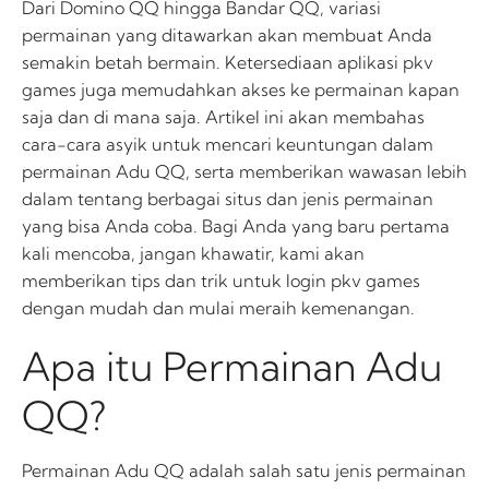
Dari Domino QQ hingga Bandar QQ, variasi
permainan yang ditawarkan akan membuat Anda
semakin betah bermain. Ketersediaan aplikasi pkv
games juga memudahkan akses ke permainan kapan
saja dan di mana saja. Artikel ini akan membahas
cara-cara asyik untuk mencari keuntungan dalam
permainan Adu QQ, serta memberikan wawasan lebih
dalam tentang berbagai situs dan jenis permainan
yang bisa Anda coba. Bagi Anda yang baru pertama
kali mencoba, jangan khawatir, kami akan
memberikan tips dan trik untuk login pkv games
dengan mudah dan mulai meraih kemenangan.
Apa itu Permainan Adu
QQ?
Permainan Adu QQ adalah salah satu jenis permainan