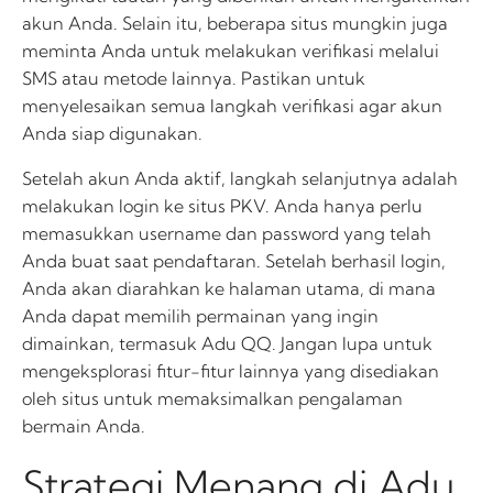
akun Anda. Selain itu, beberapa situs mungkin juga
meminta Anda untuk melakukan verifikasi melalui
SMS atau metode lainnya. Pastikan untuk
menyelesaikan semua langkah verifikasi agar akun
Anda siap digunakan.
Setelah akun Anda aktif, langkah selanjutnya adalah
melakukan login ke situs PKV. Anda hanya perlu
memasukkan username dan password yang telah
Anda buat saat pendaftaran. Setelah berhasil login,
Anda akan diarahkan ke halaman utama, di mana
Anda dapat memilih permainan yang ingin
dimainkan, termasuk Adu QQ. Jangan lupa untuk
mengeksplorasi fitur-fitur lainnya yang disediakan
oleh situs untuk memaksimalkan pengalaman
bermain Anda.
Strategi Menang di Adu