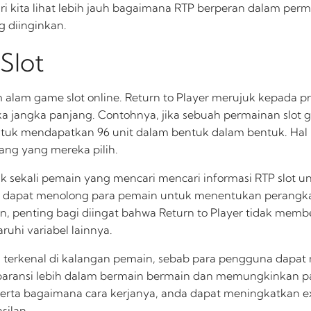
 kita lihat lebih jauh bagaimana RTP berperan dalam permai
 diinginkan.
Slot
alam game slot online. Return to Player merujuk kepada pro
ka jangka panjang. Contohnya, jika sebuah permainan slot
untuk mendapatkan 96 unit dalam bentuk dalam bentuk. Hal i
ng yang mereka pilih.
ak sekali pemain yang mencari mencari informasi RTP slot
pat menolong para pemain untuk menentukan perangkat sl
 penting bagi diingat bahwa Return to Player tidak membe
uhi variabel lainnya.
h yang terkenal di kalangan pemain, sebab para pengguna da
sparansi lebih dalam bermain bermain dan memungkinkan 
ot serta bagaimana cara kerjanya, anda dapat meningkatkan
ilan.