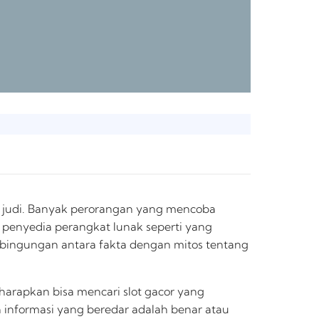
mar judi. Banyak perorangan yang mencoba
 penyedia perangkat lunak seperti yang
ebingungan antara fakta dengan mitos tentang
harapkan bisa mencari slot gacor yang
 informasi yang beredar adalah benar atau