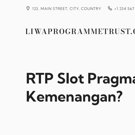
Skip
to
123, MAIN STREET, CITY, COUNTRY
+1 234 567
content
LIWAPROGRAMMETRUST.
RTP Slot Pragma
Kemenangan?