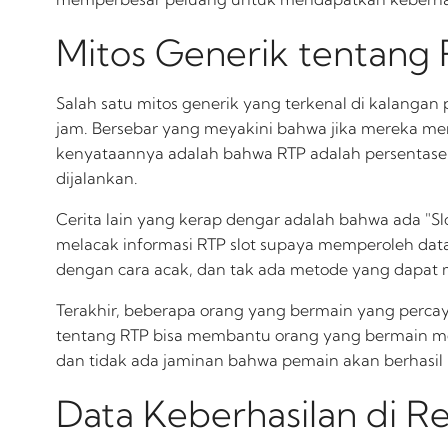
Mitos Generik tentang
Salah satu mitos generik yang terkenal di kalangan 
jam. Bersebar yang meyakini bahwa jika mereka men
kenyataannya adalah bahwa RTP adalah persentase
dijalankan.
Cerita lain yang kerap dengar adalah bahwa ada "Sl
melacak informasi RTP slot supaya memperoleh data
dengan cara acak, dan tak ada metode yang dapat 
Terakhir, beberapa orang yang bermain yang perca
tentang RTP bisa membantu orang yang bermain me
dan tidak ada jaminan bahwa pemain akan berhasi
Data Keberhasilan di Re