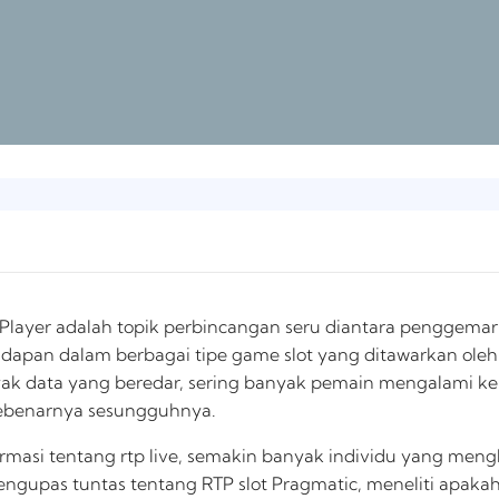
n to Player adalah topik perbincangan seru diantara pengge
adapan dalam berbagai tipe game slot yang ditawarkan oleh
yak data yang beredar, sering banyak pemain mengalami k
ebenarnya sesungguhnya.
ormasi tentang rtp live, semakin banyak individu yang meng
ngupas tuntas tentang RTP slot Pragmatic, meneliti apakah