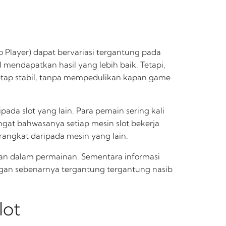
o Player) dapat bervariasi tergantung pada
endapatkan hasil yang lebih baik. Tetapi,
etap stabil, tanpa mempedulikan kapan game
da slot yang lain. Para pemain sering kali
ngat bahwasanya setiap mesin slot bekerja
angkat daripada mesin yang lain.
an dalam permainan. Sementara informasi
gan sebenarnya tergantung tergantung nasib
lot