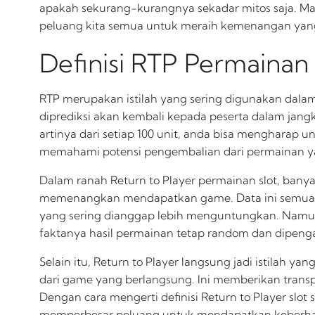
apakah sekurang-kurangnya sekadar mitos saja. Mari
peluang kita semua untuk meraih kemenangan yang
Definisi RTP Permainan 
RTP merupakan istilah yang sering digunakan dalam 
diprediksi akan kembali kepada peserta dalam jang
artinya dari setiap 100 unit, anda bisa mengharap 
memahami potensi pengembalian dari permainan ya
Dalam ranah Return to Player permainan slot, bany
memenangkan mendapatkan game. Data ini semua da
yang sering dianggap lebih menguntungkan. Namun,
faktanya hasil permainan tetap random dan dipengar
Selain itu, Return to Player langsung jadi istila
dari game yang berlangsung. Ini memberikan tran
Dengan cara mengerti definisi Return to Player sl
memperbesar peluang untuk mendapatkan keberhas