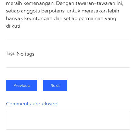
meraih kemenangan. Dengan tawaran-tawaran ini,
setiap anggota berpotensi untuk merasakan lebih
banyak keuntungan dari setiap permainan yang
diikuti.
Tags:
No tags
Previous
Next
Comments are closed