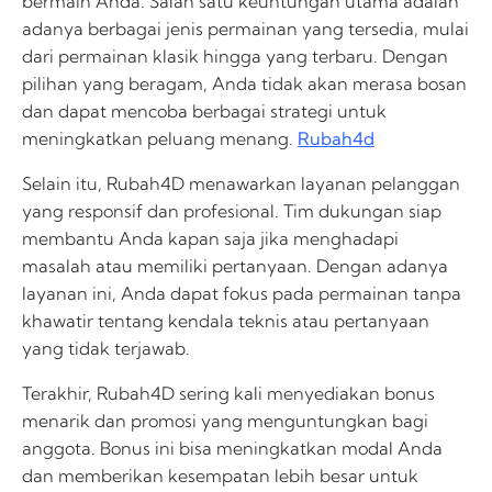
bermain Anda. Salah satu keuntungan utama adalah
adanya berbagai jenis permainan yang tersedia, mulai
dari permainan klasik hingga yang terbaru. Dengan
pilihan yang beragam, Anda tidak akan merasa bosan
dan dapat mencoba berbagai strategi untuk
meningkatkan peluang menang.
Rubah4d
Selain itu, Rubah4D menawarkan layanan pelanggan
yang responsif dan profesional. Tim dukungan siap
membantu Anda kapan saja jika menghadapi
masalah atau memiliki pertanyaan. Dengan adanya
layanan ini, Anda dapat fokus pada permainan tanpa
khawatir tentang kendala teknis atau pertanyaan
yang tidak terjawab.
Terakhir, Rubah4D sering kali menyediakan bonus
menarik dan promosi yang menguntungkan bagi
anggota. Bonus ini bisa meningkatkan modal Anda
dan memberikan kesempatan lebih besar untuk