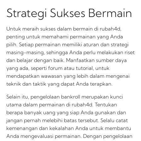
Strategi Sukses Bermain
Untuk meraih sukses dalam bermain di rubah4d,
penting untuk memahami permainan yang Anda
pilih. Setiap permainan memiliki aturan dan strategi
masing-masing, sehingga Anda perlu melakukan riset
dan belajar dengan baik. Manfaatkan sumber daya
yang ada, seperti forum atau tutorial, untuk
mendapatkan wawasan yang lebih dalam mengenai
teknik dan taktik yang dapat Anda terapkan.
Selain itu, pengelolaan bankroll merupakan kunci
utama dalam permainan di rubah4d. Tentukan
berapa banyak uang yang siap Anda gunakan dan
jangan pernah melebihi batas tersebut. Selalu catat
kemenangan dan kekalahan Anda untuk membantu
Anda mengevaluasi permainan. Dengan pengelolaan