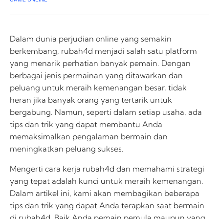
Dalam dunia perjudian online yang semakin
berkembang, rubah4d menjadi salah satu platform
yang menarik perhatian banyak pemain. Dengan
berbagai jenis permainan yang ditawarkan dan
peluang untuk meraih kemenangan besar, tidak
heran jika banyak orang yang tertarik untuk
bergabung. Namun, seperti dalam setiap usaha, ada
tips dan trik yang dapat membantu Anda
memaksimalkan pengalaman bermain dan
meningkatkan peluang sukses.
Mengerti cara kerja rubah4d dan memahami strategi
yang tepat adalah kunci untuk meraih kemenangan.
Dalam artikel ini, kami akan membagikan beberapa
tips dan trik yang dapat Anda terapkan saat bermain
di rubah4d. Baik Anda pemain pemula maupun yang