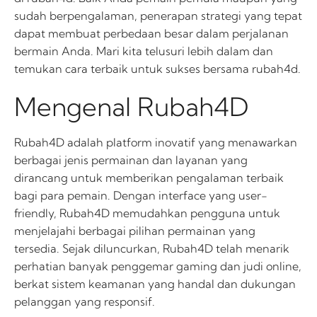
sudah berpengalaman, penerapan strategi yang tepat
dapat membuat perbedaan besar dalam perjalanan
bermain Anda. Mari kita telusuri lebih dalam dan
temukan cara terbaik untuk sukses bersama rubah4d.
Mengenal Rubah4D
Rubah4D adalah platform inovatif yang menawarkan
berbagai jenis permainan dan layanan yang
dirancang untuk memberikan pengalaman terbaik
bagi para pemain. Dengan interface yang user-
friendly, Rubah4D memudahkan pengguna untuk
menjelajahi berbagai pilihan permainan yang
tersedia. Sejak diluncurkan, Rubah4D telah menarik
perhatian banyak penggemar gaming dan judi online,
berkat sistem keamanan yang handal dan dukungan
pelanggan yang responsif.