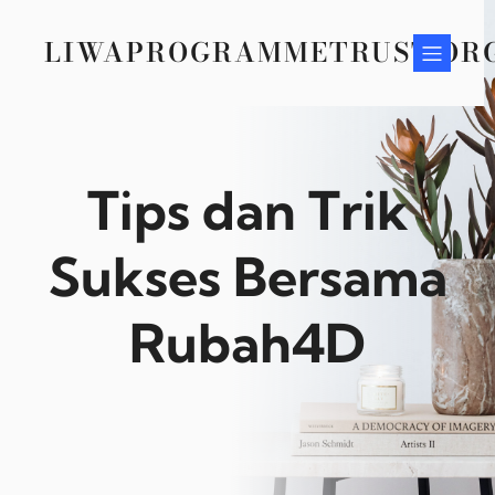
Skip
to
LIWAPROGRAMMETRUST.OR
content
Tips dan Trik
Sukses Bersama
Rubah4D