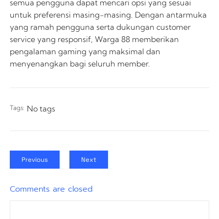
semua pengguna dapat mencari opsi yang sesuai
untuk preferensi masing-masing. Dengan antarmuka
yang ramah pengguna serta dukungan customer
service yang responsif, Warga 88 memberikan
pengalaman gaming yang maksimal dan
menyenangkan bagi seluruh member.
Tags:
No tags
Previous
Next
Comments are closed