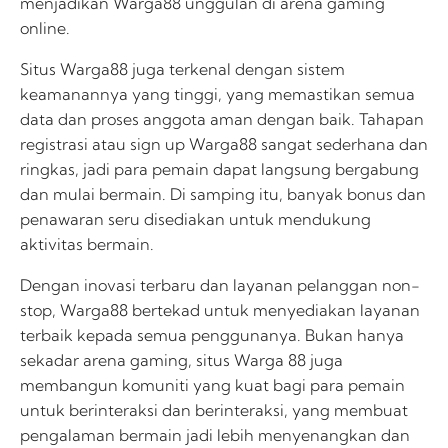
menjadikan Warga88 unggulan di arena gaming
online.
Situs Warga88 juga terkenal dengan sistem
keamanannya yang tinggi, yang memastikan semua
data dan proses anggota aman dengan baik. Tahapan
registrasi atau sign up Warga88 sangat sederhana dan
ringkas, jadi para pemain dapat langsung bergabung
dan mulai bermain. Di samping itu, banyak bonus dan
penawaran seru disediakan untuk mendukung
aktivitas bermain.
Dengan inovasi terbaru dan layanan pelanggan non-
stop, Warga88 bertekad untuk menyediakan layanan
terbaik kepada semua penggunanya. Bukan hanya
sekadar arena gaming, situs Warga 88 juga
membangun komuniti yang kuat bagi para pemain
untuk berinteraksi dan berinteraksi, yang membuat
pengalaman bermain jadi lebih menyenangkan dan