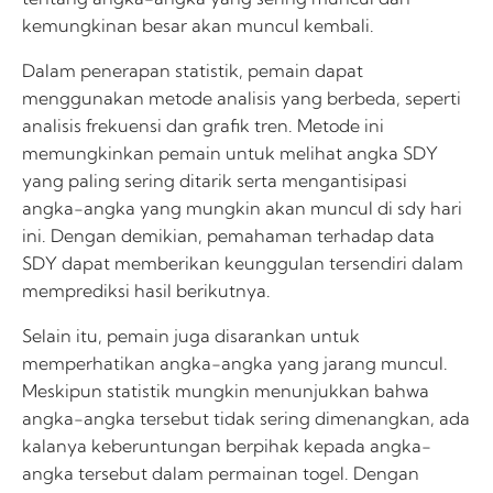
kemungkinan besar akan muncul kembali.
Dalam penerapan statistik, pemain dapat
menggunakan metode analisis yang berbeda, seperti
analisis frekuensi dan grafik tren. Metode ini
memungkinkan pemain untuk melihat angka SDY
yang paling sering ditarik serta mengantisipasi
angka-angka yang mungkin akan muncul di sdy hari
ini. Dengan demikian, pemahaman terhadap data
SDY dapat memberikan keunggulan tersendiri dalam
memprediksi hasil berikutnya.
Selain itu, pemain juga disarankan untuk
memperhatikan angka-angka yang jarang muncul.
Meskipun statistik mungkin menunjukkan bahwa
angka-angka tersebut tidak sering dimenangkan, ada
kalanya keberuntungan berpihak kepada angka-
angka tersebut dalam permainan togel. Dengan