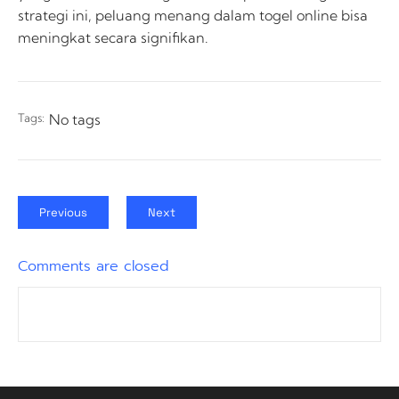
strategi ini, peluang menang dalam togel online bisa
meningkat secara signifikan.
Tags:
No tags
Previous
Next
Comments are closed