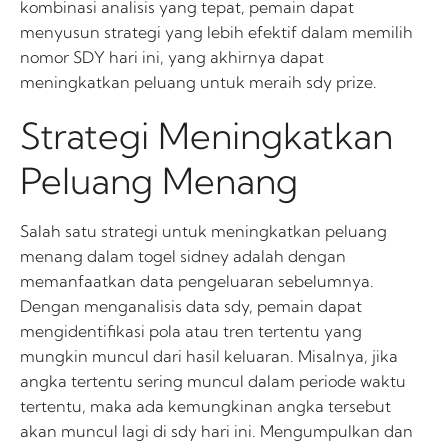
kombinasi analisis yang tepat, pemain dapat
menyusun strategi yang lebih efektif dalam memilih
nomor SDY hari ini, yang akhirnya dapat
meningkatkan peluang untuk meraih sdy prize.
Strategi Meningkatkan
Peluang Menang
Salah satu strategi untuk meningkatkan peluang
menang dalam togel sidney adalah dengan
memanfaatkan data pengeluaran sebelumnya.
Dengan menganalisis data sdy, pemain dapat
mengidentifikasi pola atau tren tertentu yang
mungkin muncul dari hasil keluaran. Misalnya, jika
angka tertentu sering muncul dalam periode waktu
tertentu, maka ada kemungkinan angka tersebut
akan muncul lagi di sdy hari ini. Mengumpulkan dan