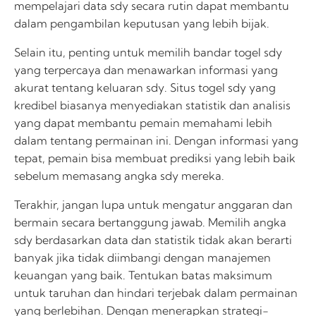
mempelajari data sdy secara rutin dapat membantu
dalam pengambilan keputusan yang lebih bijak.
Selain itu, penting untuk memilih bandar togel sdy
yang terpercaya dan menawarkan informasi yang
akurat tentang keluaran sdy. Situs togel sdy yang
kredibel biasanya menyediakan statistik dan analisis
yang dapat membantu pemain memahami lebih
dalam tentang permainan ini. Dengan informasi yang
tepat, pemain bisa membuat prediksi yang lebih baik
sebelum memasang angka sdy mereka.
Terakhir, jangan lupa untuk mengatur anggaran dan
bermain secara bertanggung jawab. Memilih angka
sdy berdasarkan data dan statistik tidak akan berarti
banyak jika tidak diimbangi dengan manajemen
keuangan yang baik. Tentukan batas maksimum
untuk taruhan dan hindari terjebak dalam permainan
yang berlebihan. Dengan menerapkan strategi-