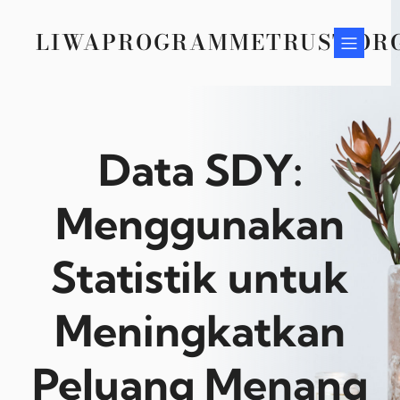
Skip
to
LIWAPROGRAMMETRUST.OR
content
Data SDY:
Menggunakan
Statistik untuk
Meningkatkan
Peluang Menang