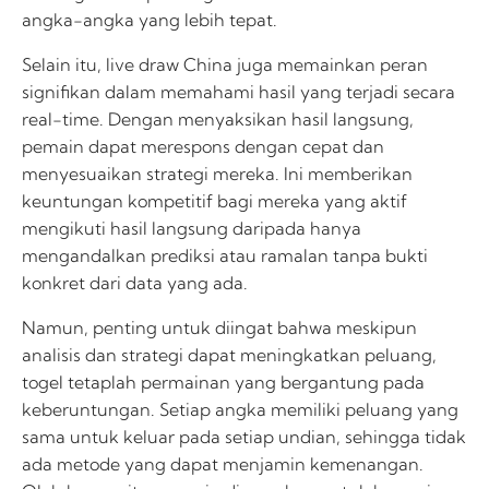
angka-angka yang lebih tepat.
Selain itu, live draw China juga memainkan peran
signifikan dalam memahami hasil yang terjadi secara
real-time. Dengan menyaksikan hasil langsung,
pemain dapat merespons dengan cepat dan
menyesuaikan strategi mereka. Ini memberikan
keuntungan kompetitif bagi mereka yang aktif
mengikuti hasil langsung daripada hanya
mengandalkan prediksi atau ramalan tanpa bukti
konkret dari data yang ada.
Namun, penting untuk diingat bahwa meskipun
analisis dan strategi dapat meningkatkan peluang,
togel tetaplah permainan yang bergantung pada
keberuntungan. Setiap angka memiliki peluang yang
sama untuk keluar pada setiap undian, sehingga tidak
ada metode yang dapat menjamin kemenangan.