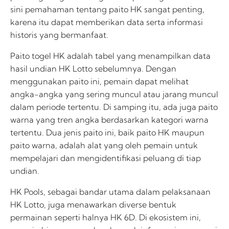
sini pemahaman tentang paito HK sangat penting,
karena itu dapat memberikan data serta informasi
historis yang bermanfaat.
Paito togel HK adalah tabel yang menampilkan data
hasil undian HK Lotto sebelumnya. Dengan
menggunakan paito ini, pemain dapat melihat
angka-angka yang sering muncul atau jarang muncul
dalam periode tertentu. Di samping itu, ada juga paito
warna yang tren angka berdasarkan kategori warna
tertentu. Dua jenis paito ini, baik paito HK maupun
paito warna, adalah alat yang oleh pemain untuk
mempelajari dan mengidentifikasi peluang di tiap
undian.
HK Pools, sebagai bandar utama dalam pelaksanaan
HK Lotto, juga menawarkan diverse bentuk
permainan seperti halnya HK 6D. Di ekosistem ini,