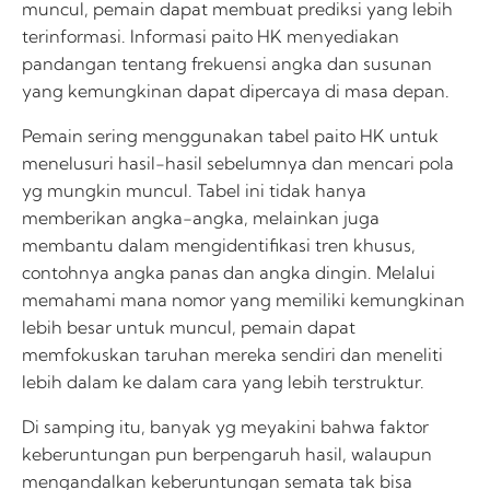
muncul, pemain dapat membuat prediksi yang lebih
terinformasi. Informasi paito HK menyediakan
pandangan tentang frekuensi angka dan susunan
yang kemungkinan dapat dipercaya di masa depan.
Pemain sering menggunakan tabel paito HK untuk
menelusuri hasil-hasil sebelumnya dan mencari pola
yg mungkin muncul. Tabel ini tidak hanya
memberikan angka-angka, melainkan juga
membantu dalam mengidentifikasi tren khusus,
contohnya angka panas dan angka dingin. Melalui
memahami mana nomor yang memiliki kemungkinan
lebih besar untuk muncul, pemain dapat
memfokuskan taruhan mereka sendiri dan meneliti
lebih dalam ke dalam cara yang lebih terstruktur.
Di samping itu, banyak yg meyakini bahwa faktor
keberuntungan pun berpengaruh hasil, walaupun
mengandalkan keberuntungan semata tak bisa