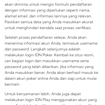
akan diminta untuk mengisi formulir pendaftaran
dengan informasi yang diperlukan seperti nama,
alamat email, dan informasi lainnya yang relevan.
Pastikan semua data yang Anda masukkan akurat
untuk menghindari kendala saat proses verifikasi.
Setelah proses pendaftaran selesai, Anda akan
menerima informasi akun Anda, termasuk username
dan password. Langkah selanjutnya adalah
melakukan login IDN Poker. Kembali ke situs resmi,
cari bagian login dan masukkan username serta
password yang telah diberikan. Jika informasi yang
Anda masukkan benar, Anda akan berhasil masuk ke
dalam akun poker online Anda dan siap untuk mulai
bermain.
Untuk kenyamanan lebih, Anda juga dapat
melakukan login IDN Play menggunakan akun yang