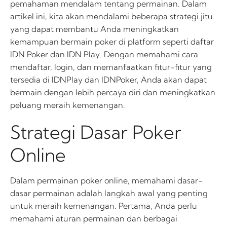
pemahaman mendalam tentang permainan. Dalam
artikel ini, kita akan mendalami beberapa strategi jitu
yang dapat membantu Anda meningkatkan
kemampuan bermain poker di platform seperti daftar
IDN Poker dan IDN Play. Dengan memahami cara
mendaftar, login, dan memanfaatkan fitur-fitur yang
tersedia di IDNPlay dan IDNPoker, Anda akan dapat
bermain dengan lebih percaya diri dan meningkatkan
peluang meraih kemenangan.
Strategi Dasar Poker
Online
Dalam permainan poker online, memahami dasar-
dasar permainan adalah langkah awal yang penting
untuk meraih kemenangan. Pertama, Anda perlu
memahami aturan permainan dan berbagai