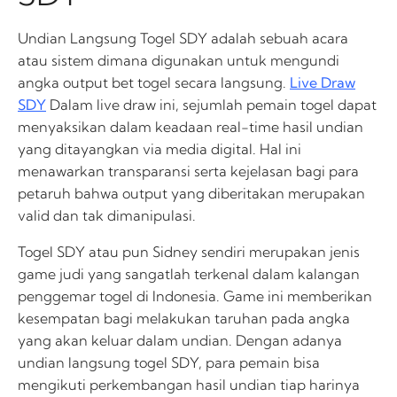
Undian Langsung Togel SDY adalah sebuah acara
atau sistem dimana digunakan untuk mengundi
angka output bet togel secara langsung.
Live Draw
SDY
Dalam live draw ini, sejumlah pemain togel dapat
menyaksikan dalam keadaan real-time hasil undian
yang ditayangkan via media digital. Hal ini
menawarkan transparansi serta kejelasan bagi para
petaruh bahwa output yang diberitakan merupakan
valid dan tak dimanipulasi.
Togel SDY atau pun Sidney sendiri merupakan jenis
game judi yang sangatlah terkenal dalam kalangan
penggemar togel di Indonesia. Game ini memberikan
kesempatan bagi melakukan taruhan pada angka
yang akan keluar dalam undian. Dengan adanya
undian langsung togel SDY, para pemain bisa
mengikuti perkembangan hasil undian tiap harinya