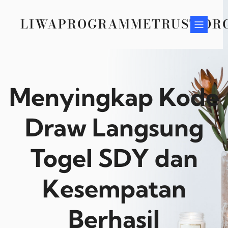
Skip
to
LIWAPROGRAMMETRUST.OR
content
Menyingkap Kode
Draw Langsung
Togel SDY dan
Kesempatan
Berhasil