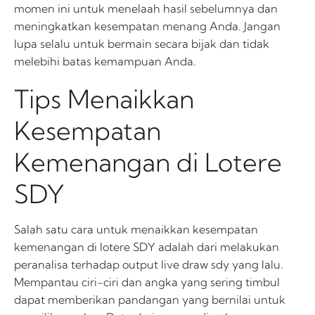
momen ini untuk menelaah hasil sebelumnya dan
meningkatkan kesempatan menang Anda. Jangan
lupa selalu untuk bermain secara bijak dan tidak
melebihi batas kemampuan Anda.
Tips Menaikkan
Kesempatan
Kemenangan di Lotere
SDY
Salah satu cara untuk menaikkan kesempatan
kemenangan di lotere SDY adalah dari melakukan
peranalisa terhadap output live draw sdy yang lalu.
Mempantau ciri-ciri dan angka yang sering timbul
dapat memberikan pandangan yang bernilai untuk