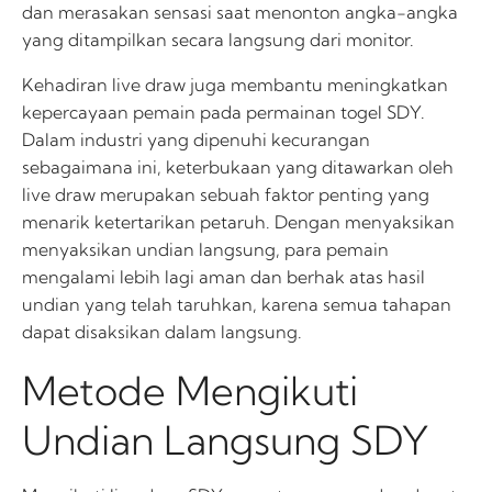
dan merasakan sensasi saat menonton angka-angka
yang ditampilkan secara langsung dari monitor.
Kehadiran live draw juga membantu meningkatkan
kepercayaan pemain pada permainan togel SDY.
Dalam industri yang dipenuhi kecurangan
sebagaimana ini, keterbukaan yang ditawarkan oleh
live draw merupakan sebuah faktor penting yang
menarik ketertarikan petaruh. Dengan menyaksikan
menyaksikan undian langsung, para pemain
mengalami lebih lagi aman dan berhak atas hasil
undian yang telah taruhkan, karena semua tahapan
dapat disaksikan dalam langsung.
Metode Mengikuti
Undian Langsung SDY