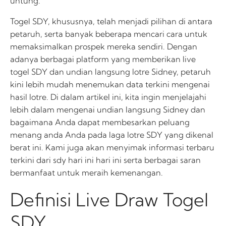
untung.
Togel SDY, khususnya, telah menjadi pilihan di antara
petaruh, serta banyak beberapa mencari cara untuk
memaksimalkan prospek mereka sendiri. Dengan
adanya berbagai platform yang memberikan live
togel SDY dan undian langsung lotre Sidney, petaruh
kini lebih mudah menemukan data terkini mengenai
hasil lotre. Di dalam artikel ini, kita ingin menjelajahi
lebih dalam mengenai undian langsung Sidney dan
bagaimana Anda dapat membesarkan peluang
menang anda Anda pada laga lotre SDY yang dikenal
berat ini. Kami juga akan menyimak informasi terbaru
terkini dari sdy hari ini hari ini serta berbagai saran
bermanfaat untuk meraih kemenangan.
Definisi Live Draw Togel
SDY