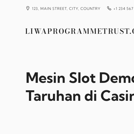
Skip
to
123, MAIN STREET, CITY, COUNTRY
+1 234 567
content
LIWAPROGRAMMETRUST.
Mesin Slot Dem
Taruhan di Casin