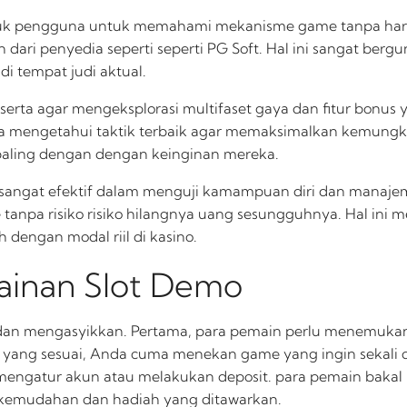
k pengguna untuk memahami mekanisme game tanpa haru
 dari penyedia seperti seperti PG Soft. Hal ini sangat ber
di tempat judi aktual.
erta agar mengeksplorasi multifaset gaya dan fitur bonus y
rta mengetahui taktik terbaik agar memaksimalkan kemungk
aling dengan dengan keinginan mereka.
a sangat efektif dalam menguji kamampuan diri dan manaje
anpa risiko risiko hilangnya uang sesungguhnya. Hal ini me
dengan modal riil di kasino.
ainan Slot Demo
an mengasyikkan. Pertama, para pemain perlu menemukan 
yang sesuai, Anda cuma menekan game yang ingin sekali dic
mengatur akun atau melakukan deposit. para pemain bakal
kemudahan dan hadiah yang ditawarkan.