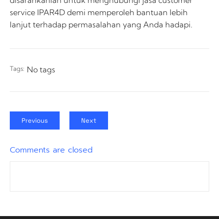
disarankanlah untuk menghubungi jasa customer
service IPAR4D demi memperoleh bantuan lebih
lanjut terhadap permasalahan yang Anda hadapi.
Tags:
No tags
Previous
Next
Comments are closed