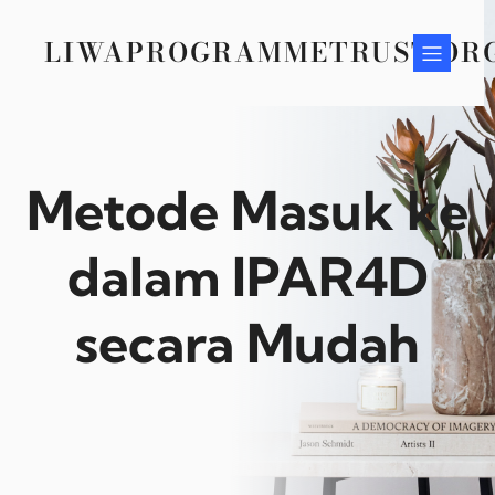
Skip
to
LIWAPROGRAMMETRUST.OR
content
Metode Masuk ke
dalam IPAR4D
secara Mudah