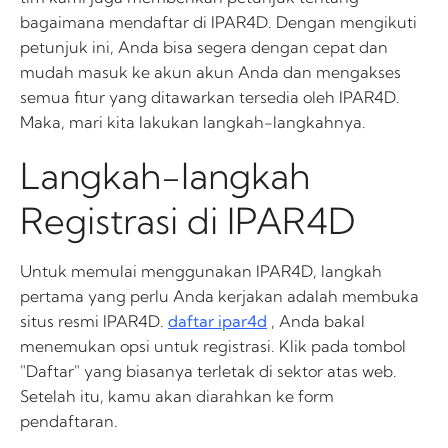
bagaimana mendaftar di IPAR4D. Dengan mengikuti
petunjuk ini, Anda bisa segera dengan cepat dan
mudah masuk ke akun akun Anda dan mengakses
semua fitur yang ditawarkan tersedia oleh IPAR4D.
Maka, mari kita lakukan langkah-langkahnya.
Langkah-langkah
Registrasi di IPAR4D
Untuk memulai menggunakan IPAR4D, langkah
pertama yang perlu Anda kerjakan adalah membuka
situs resmi IPAR4D.
daftar ipar4d
, Anda bakal
menemukan opsi untuk registrasi. Klik pada tombol
"Daftar" yang biasanya terletak di sektor atas web.
Setelah itu, kamu akan diarahkan ke form
pendaftaran.