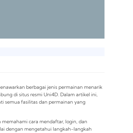
menawarkan berbagai jenis permainan menarik
g di situs resmi Uni4D. Dalam artikel ini,
i semua fasilitas dan permainan yang
 memahami cara mendaftar, login, dan
ulai dengan mengetahui langkah-langkah