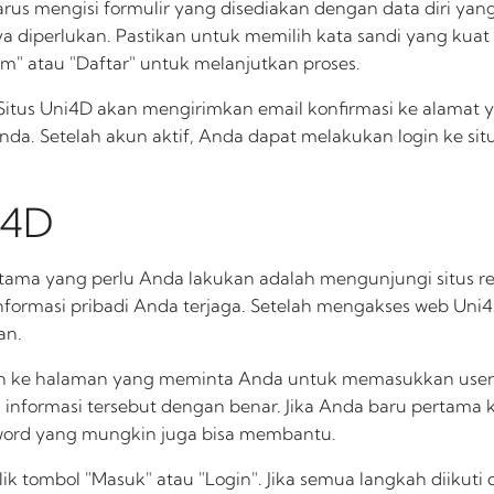
 mengisi formulir yang disediakan dengan data diri yang 
nya diperlukan. Pastikan untuk memilih kata sandi yang k
rim" atau "Daftar" untuk melanjutkan proses.
Situs Uni4D akan mengirimkan email konfirmasi ke alamat 
nda. Setelah akun aktif, Anda dapat melakukan login ke sit
i4D
tama yang perlu Anda lakukan adalah mengunjungi situs r
ormasi pribadi Anda terjaga. Setelah mengakses web Uni4D,
an.
hkan ke halaman yang meminta Anda untuk memasukkan use
nformasi tersebut dengan benar. Jika Anda baru pertama k
sword yang mungkin juga bisa membantu.
lik tombol "Masuk" atau "Login". Jika semua langkah diikut