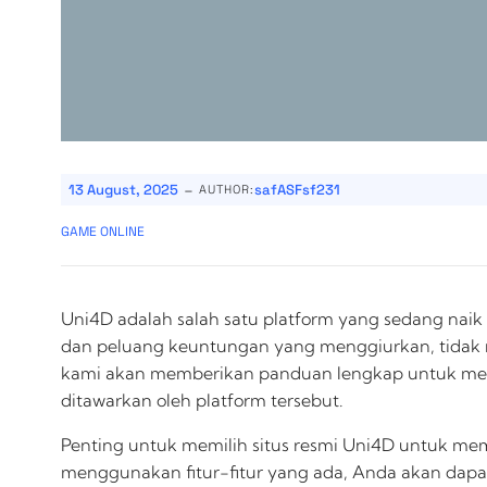
-
13 August, 2025
safASFsf231
AUTHOR:
GAME ONLINE
Uni4D adalah salah satu platform yang sedang na
dan peluang keuntungan yang menggiurkan, tidak me
kami akan memberikan panduan lengkap untuk menda
ditawarkan oleh platform tersebut.
Penting untuk memilih situs resmi Uni4D untuk m
menggunakan fitur-fitur yang ada, Anda akan dap