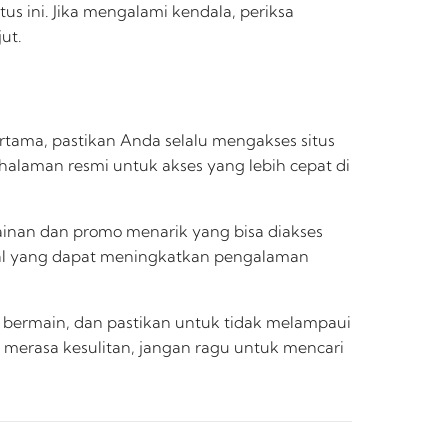
s ini. Jika mengalami kendala, periksa
ut.
tama, pastikan Anda selalu mengakses situs
halaman resmi untuk akses yang lebih cepat di
mainan dan promo menarik yang bisa diakses
ial yang dapat meningkatkan pengalaman
t bermain, dan pastikan untuk tidak melampaui
merasa kesulitan, jangan ragu untuk mencari