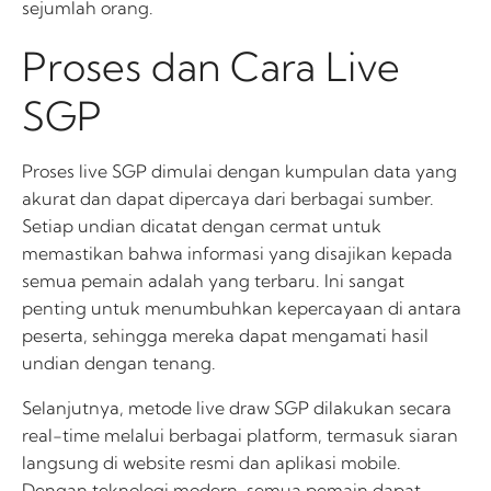
sejumlah orang.
Proses dan Cara Live
SGP
Proses live SGP dimulai dengan kumpulan data yang
akurat dan dapat dipercaya dari berbagai sumber.
Setiap undian dicatat dengan cermat untuk
memastikan bahwa informasi yang disajikan kepada
semua pemain adalah yang terbaru. Ini sangat
penting untuk menumbuhkan kepercayaan di antara
peserta, sehingga mereka dapat mengamati hasil
undian dengan tenang.
Selanjutnya, metode live draw SGP dilakukan secara
real-time melalui berbagai platform, termasuk siaran
langsung di website resmi dan aplikasi mobile.
Dengan teknologi modern, semua pemain dapat