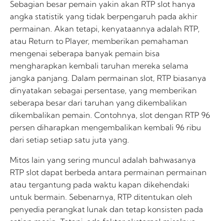
Sebagian besar pemain yakin akan RTP slot hanya
angka statistik yang tidak berpengaruh pada akhir
permainan. Akan tetapi, kenyataannya adalah RTP,
atau Return to Player, memberikan pemahaman
mengenai seberapa banyak pemain bisa
mengharapkan kembali taruhan mereka selama
jangka panjang. Dalam permainan slot, RTP biasanya
dinyatakan sebagai persentase, yang memberikan
seberapa besar dari taruhan yang dikembalikan
dikembalikan pemain. Contohnya, slot dengan RTP 96
persen diharapkan mengembalikan kembali 96 ribu
dari setiap setiap satu juta yang.
Mitos lain yang sering muncul adalah bahwasanya
RTP slot dapat berbeda antara permainan permainan
atau tergantung pada waktu kapan dikehendaki
untuk bermain. Sebenarnya, RTP ditentukan oleh
penyedia perangkat lunak dan tetap konsisten pada