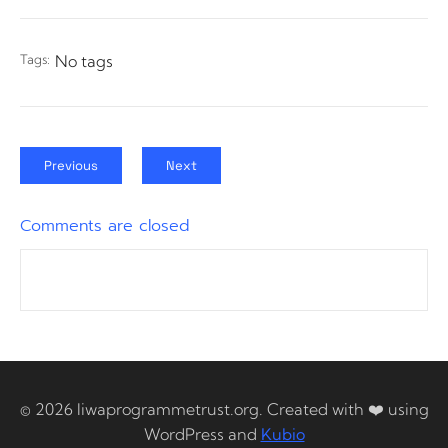
Tags:
No tags
Previous
Next
Comments are closed
© 2026 liwaprogrammetrust.org. Created with ❤️ using
WordPress and
Kubio