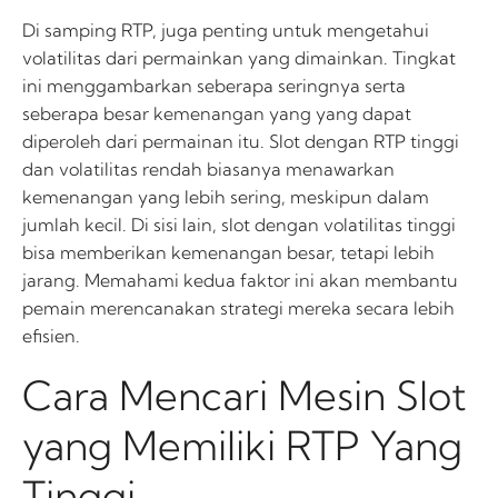
Di samping RTP, juga penting untuk mengetahui
volatilitas dari permainkan yang dimainkan. Tingkat
ini menggambarkan seberapa seringnya serta
seberapa besar kemenangan yang yang dapat
diperoleh dari permainan itu. Slot dengan RTP tinggi
dan volatilitas rendah biasanya menawarkan
kemenangan yang lebih sering, meskipun dalam
jumlah kecil. Di sisi lain, slot dengan volatilitas tinggi
bisa memberikan kemenangan besar, tetapi lebih
jarang. Memahami kedua faktor ini akan membantu
pemain merencanakan strategi mereka secara lebih
efisien.
Cara Mencari Mesin Slot
yang Memiliki RTP Yang
Tinggi