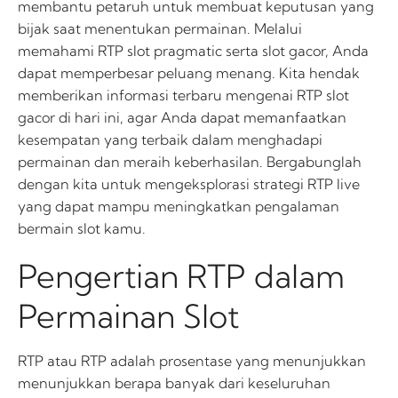
membantu petaruh untuk membuat keputusan yang
bijak saat menentukan permainan. Melalui
memahami RTP slot pragmatic serta slot gacor, Anda
dapat memperbesar peluang menang. Kita hendak
memberikan informasi terbaru mengenai RTP slot
gacor di hari ini, agar Anda dapat memanfaatkan
kesempatan yang terbaik dalam menghadapi
permainan dan meraih keberhasilan. Bergabunglah
dengan kita untuk mengeksplorasi strategi RTP live
yang dapat mampu meningkatkan pengalaman
bermain slot kamu.
Pengertian RTP dalam
Permainan Slot
RTP atau RTP adalah prosentase yang menunjukkan
menunjukkan berapa banyak dari keseluruhan