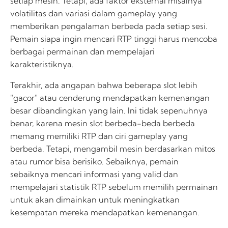
setiap mesin. Tetapi, ada faktor eksternal misalnya
volatilitas dan variasi dalam gameplay yang
memberikan pengalaman berbeda pada setiap sesi.
Pemain siapa ingin mencari RTP tinggi harus mencoba
berbagai permainan dan mempelajari
karakteristiknya.
Terakhir, ada angapan bahwa beberapa slot lebih
"gacor" atau cenderung mendapatkan kemenangan
besar dibandingkan yang lain. Ini tidak sepenuhnya
benar, karena mesin slot berbeda-beda berbeda
memang memiliki RTP dan ciri gameplay yang
berbeda. Tetapi, mengambil mesin berdasarkan mitos
atau rumor bisa berisiko. Sebaiknya, pemain
sebaiknya mencari informasi yang valid dan
mempelajari statistik RTP sebelum memilih permainan
untuk akan dimainkan untuk meningkatkan
kesempatan mereka mendapatkan kemenangan.