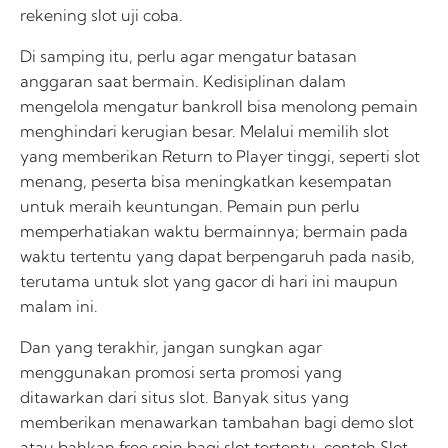
rekening slot uji coba.
Di samping itu, perlu agar mengatur batasan
anggaran saat bermain. Kedisiplinan dalam
mengelola mengatur bankroll bisa menolong pemain
menghindari kerugian besar. Melalui memilih slot
yang memberikan Return to Player tinggi, seperti slot
menang, peserta bisa meningkatkan kesempatan
untuk meraih keuntungan. Pemain pun perlu
memperhatiakan waktu bermainnya; bermain pada
waktu tertentu yang dapat berpengaruh pada nasib,
terutama untuk slot yang gacor di hari ini maupun
malam ini.
Dan yang terakhir, jangan sungkan agar
menggunakan promosi serta promosi yang
ditawarkan dari situs slot. Banyak situs yang
memberikan menawarkan tambahan bagi demo slot
atau bahkan free spin bagi slot tertentu, contoh Slot