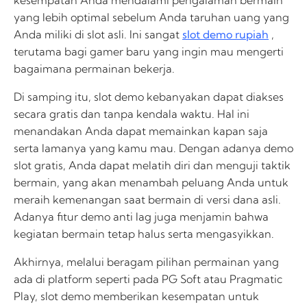
kesempatan Anda mendalami pengalaman bermain
yang lebih optimal sebelum Anda taruhan uang yang
Anda miliki di slot asli. Ini sangat
slot demo rupiah
,
terutama bagi gamer baru yang ingin mau mengerti
bagaimana permainan bekerja.
Di samping itu, slot demo kebanyakan dapat diakses
secara gratis dan tanpa kendala waktu. Hal ini
menandakan Anda dapat memainkan kapan saja
serta lamanya yang kamu mau. Dengan adanya demo
slot gratis, Anda dapat melatih diri dan menguji taktik
bermain, yang akan menambah peluang Anda untuk
meraih kemenangan saat bermain di versi dana asli.
Adanya fitur demo anti lag juga menjamin bahwa
kegiatan bermain tetap halus serta mengasyikkan.
Akhirnya, melalui beragam pilihan permainan yang
ada di platform seperti pada PG Soft atau Pragmatic
Play, slot demo memberikan kesempatan untuk