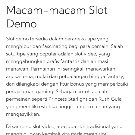
Macam-macam Slot
Demo
Slot demo tersedia dalam beraneka tipe yang
menghibur dan fascinating bagi para pemain. Salah
satu tipe yang populer adalah slot video, yang
menggabungkan grafis fantastis dan animasi
menawan. Permainan ini seringkali menawarkan
aneka tema, mulai dari petualangan hingga fantasy,
dan dilengkapi dengan fitur bonus yang memperbaiki
pengalaman gaming. Sebagai contoh adalah
permainan seperti Princess Starlight dan Rush Gula
yang memiliki estetika tinggi dan permainan yang
mengasyikkan.
Di samping slot video, ada juga slot tradisional yang
menghidupkan kembali kita pada mesin slot