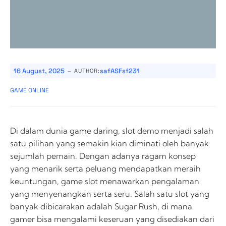
-
16 August, 2025
safASFsf231
AUTHOR:
GAME ONLINE
Di dalam dunia game daring, slot demo menjadi salah
satu pilihan yang semakin kian diminati oleh banyak
sejumlah pemain. Dengan adanya ragam konsep
yang menarik serta peluang mendapatkan meraih
keuntungan, game slot menawarkan pengalaman
yang menyenangkan serta seru. Salah satu slot yang
banyak dibicarakan adalah Sugar Rush, di mana
gamer bisa mengalami keseruan yang disediakan dari