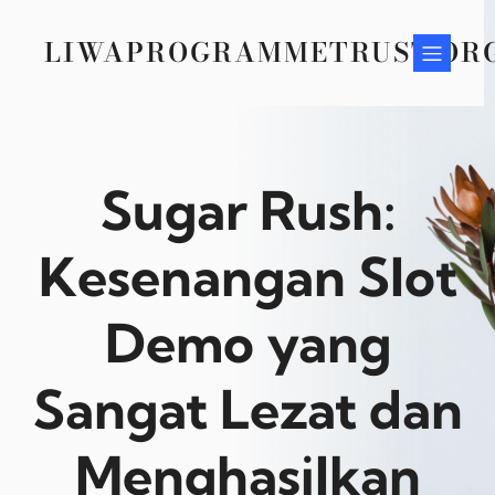
Skip
to
LIWAPROGRAMMETRUST.OR
content
Sugar Rush:
Kesenangan Slot
Demo yang
Sangat Lezat dan
Menghasilkan