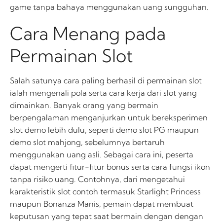
game tanpa bahaya menggunakan uang sungguhan.
Cara Menang pada
Permainan Slot
Salah satunya cara paling berhasil di permainan slot
ialah mengenali pola serta cara kerja dari slot yang
dimainkan. Banyak orang yang bermain
berpengalaman menganjurkan untuk bereksperimen
slot demo lebih dulu, seperti demo slot PG maupun
demo slot mahjong, sebelumnya bertaruh
menggunakan uang asli. Sebagai cara ini, peserta
dapat mengerti fitur-fitur bonus serta cara fungsi ikon
tanpa risiko uang. Contohnya, dari mengetahui
karakteristik slot contoh termasuk Starlight Princess
maupun Bonanza Manis, pemain dapat membuat
keputusan yang tepat saat bermain dengan dengan