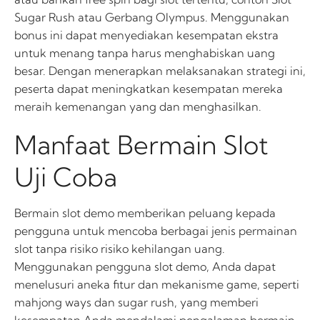
Sugar Rush atau Gerbang Olympus. Menggunakan
bonus ini dapat menyediakan kesempatan ekstra
untuk menang tanpa harus menghabiskan uang
besar. Dengan menerapkan melaksanakan strategi ini,
peserta dapat meningkatkan kesempatan mereka
meraih kemenangan yang dan menghasilkan.
Manfaat Bermain Slot
Uji Coba
Bermain slot demo memberikan peluang kepada
pengguna untuk mencoba berbagai jenis permainan
slot tanpa risiko risiko kehilangan uang.
Menggunakan pengguna slot demo, Anda dapat
menelusuri aneka fitur dan mekanisme game, seperti
mahjong ways dan sugar rush, yang memberi