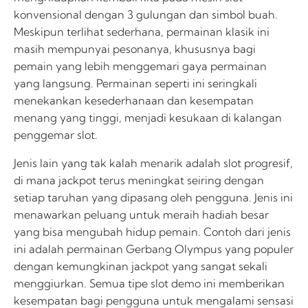
konvensional dengan 3 gulungan dan simbol buah.
Meskipun terlihat sederhana, permainan klasik ini
masih mempunyai pesonanya, khususnya bagi
pemain yang lebih menggemari gaya permainan
yang langsung. Permainan seperti ini seringkali
menekankan kesederhanaan dan kesempatan
menang yang tinggi, menjadi kesukaan di kalangan
penggemar slot.
Jenis lain yang tak kalah menarik adalah slot progresif,
di mana jackpot terus meningkat seiring dengan
setiap taruhan yang dipasang oleh pengguna. Jenis ini
menawarkan peluang untuk meraih hadiah besar
yang bisa mengubah hidup pemain. Contoh dari jenis
ini adalah permainan Gerbang Olympus yang populer
dengan kemungkinan jackpot yang sangat sekali
menggiurkan. Semua tipe slot demo ini memberikan
kesempatan bagi pengguna untuk mengalami sensasi