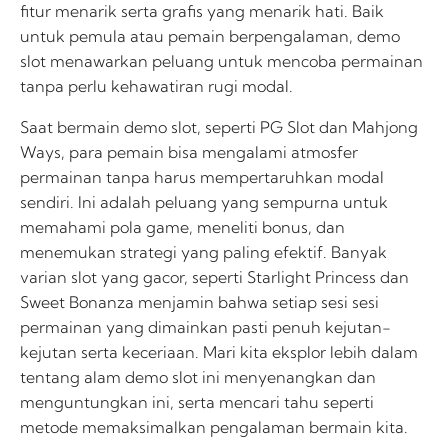
fitur menarik serta grafis yang menarik hati. Baik
untuk pemula atau pemain berpengalaman, demo
slot menawarkan peluang untuk mencoba permainan
tanpa perlu kehawatiran rugi modal.
Saat bermain demo slot, seperti PG Slot dan Mahjong
Ways, para pemain bisa mengalami atmosfer
permainan tanpa harus mempertaruhkan modal
sendiri. Ini adalah peluang yang sempurna untuk
memahami pola game, meneliti bonus, dan
menemukan strategi yang paling efektif. Banyak
varian slot yang gacor, seperti Starlight Princess dan
Sweet Bonanza menjamin bahwa setiap sesi sesi
permainan yang dimainkan pasti penuh kejutan-
kejutan serta keceriaan. Mari kita eksplor lebih dalam
tentang alam demo slot ini menyenangkan dan
menguntungkan ini, serta mencari tahu seperti
metode memaksimalkan pengalaman bermain kita.