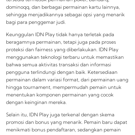
dominoqq, dan berbagai permainan kartu lainnya,
sehingga menjadikannya sebagai opsi yang menarik
bagi para penggemar judi.
Keunggulan IDN Play tidak hanya terletak pada
beragamnya permainan, tetapi juga pada proses
proteksi dan fairness yang diberlakukan. IDN Play
menggunakan teknologi terbaru untuk memastikan
bahwa semua aktivitas transaksi dan informasi
pengguna terlindungi dengan baik. Ketersediaan
permainan dalam variasi format, dari permainan uang
hingga tournament, mempermudah pemain untuk
menentukan komponen permainan yang cocok
dengan keinginan mereka.
Selain itu, IDN Play juga terkenal dengan skema
promosi dan bonus yang menarik. Pemain baru dapat
menikmati bonus pendaftaran, sedangkan pemain