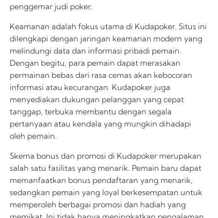
penggemar judi poker.
Keamanan adalah fokus utama di Kudapoker. Situs ini
dilengkapi dengan jaringan keamanan modern yang
melindungi data dan informasi pribadi pemain.
Dengan begitu, para pemain dapat merasakan
permainan bebas dari rasa cemas akan kebocoran
informasi atau kecurangan. Kudapoker juga
menyediakan dukungan pelanggan yang cepat
tanggap, terbuka membantu dengan segala
pertanyaan atau kendala yang mungkin dihadapi
oleh pemain.
Skema bonus dan promosi di Kudapoker merupakan
salah satu fasilitas yang menarik. Pemain baru dapat
memanfaatkan bonus pendaftaran yang menarik,
sedangkan pemain yang loyal berkesempatan untuk
memperoleh berbagai promosi dan hadiah yang
memikat. Ini tidak hanya meningkatkan pengalaman