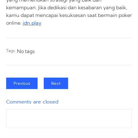
kemampuan. Jika dedikasi dan kesabaran yang baik,
kamu dapat mencapai kesuksesan saat bermain poker
online.
idn play
Tags:
No tags
Previous
Next
Comments are closed