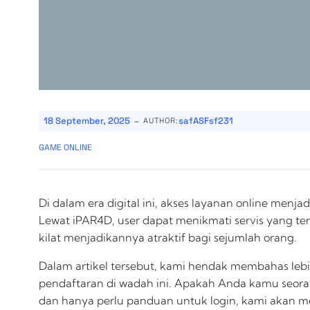
-
18 September, 2025
safASFsf231
AUTHOR:
GAME ONLINE
Di dalam era digital ini, akses layanan online men
Lewat iPAR4D, user dapat menikmati servis yang te
kilat menjadikannya atraktif bagi sejumlah orang.
Dalam artikel tersebut, kami hendak membahas le
pendaftaran di wadah ini. Apakah Anda kamu seo
dan hanya perlu panduan untuk login, kami akan mem