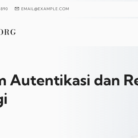
 890
EMAIL@EXAMPLE.COM
ORG
 Autentikasi dan Re
gi