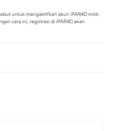
tersebut untuk mengaktifkan akun iPAR4D milik
an cara ini, registrasi di iPAR4D akan