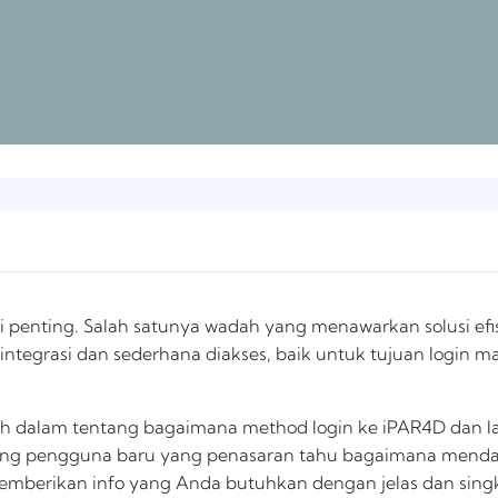
jadi penting. Salah satunya wadah yang menawarkan solusi 
rintegrasi dan sederhana diakses, baik untuk tujuan logi
bih dalam tentang bagaimana method login ke iPAR4D dan
rang pengguna baru yang penasaran tahu bagaimana menda
berikan info yang Anda butuhkan dengan jelas dan singkat.