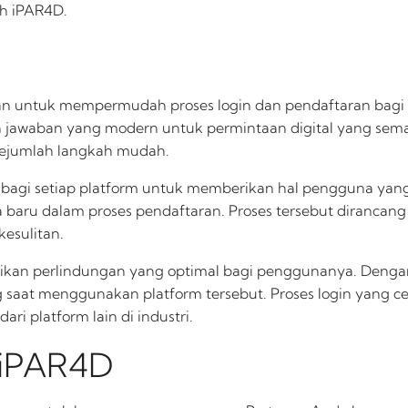
eh iPAR4D.
akan untuk mempermudah proses login dan pendaftaran ba
an jawaban yang modern untuk permintaan digital yang se
sejumlah langkah mudah.
g bagi setiap platform untuk memberikan hal pengguna yang 
ru dalam proses pendaftaran. Proses tersebut dirancan
esulitan.
rikan perlindungan yang optimal bagi penggunanya. Denga
saat menggunakan platform tersebut. Proses login yang ce
 platform lain di industri.
 iPAR4D