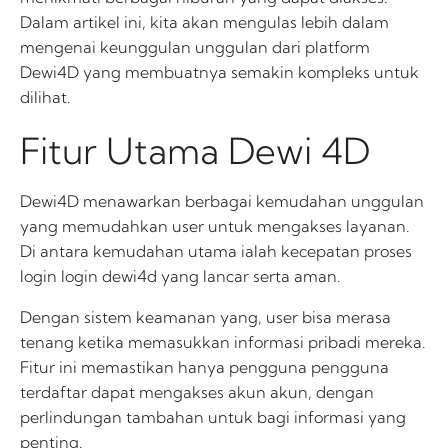
Dalam artikel ini, kita akan mengulas lebih dalam
mengenai keunggulan unggulan dari platform
Dewi4D yang membuatnya semakin kompleks untuk
dilihat.
Fitur Utama Dewi 4D
Dewi4D menawarkan berbagai kemudahan unggulan
yang memudahkan user untuk mengakses layanan.
Di antara kemudahan utama ialah kecepatan proses
login login dewi4d yang lancar serta aman.
Dengan sistem keamanan yang, user bisa merasa
tenang ketika memasukkan informasi pribadi mereka.
Fitur ini memastikan hanya pengguna pengguna
terdaftar dapat mengakses akun akun, dengan
perlindungan tambahan untuk bagi informasi yang
penting.