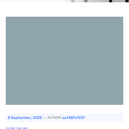
-
6 September, 2025
safASFsf231
AUTHOR:
GAME ONLINE