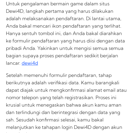
Untuk pengalaman bermain game dalam situs
Dewi4D, langkah pertama yang harus dilakukan
adalah melaksanakan pendaftaran. Di lantai utama,
Anda bakal mencari ikon pendaftaran yang terlihat.
Hanya sentuh tombol ini, dan Anda bakal diarahkan
ke formulir pendaftaran yang harus diisi dengan data
pribadi Anda. Yakinkan untuk mengisi semua semua
bagian supaya proses pendaftaran sedikit berjalan
lancar.
dewi4d
Setelah memenuhi formulir pendaftaran, tahap
berikutnya adalah verifikasi data. Kamu barangkali
dapat diajak untuk mengkonfirmasi alamat email atau
nomor telepon yang telah registrasikan. Proses ini
krusial untuk menegaskan bahwa akun kamu aman
dan terlindungi dan berintegrasi dengan data yang
sah. Sesudah konfirmasi selesai, kamu bakal
melanjutkan ke tahapan login Dewi4D dengan akun