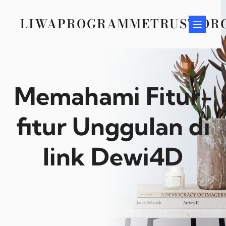
Skip
to
LIWAPROGRAMMETRUST.OR
content
Memahami Fitur-
fitur Unggulan di
link Dewi4D