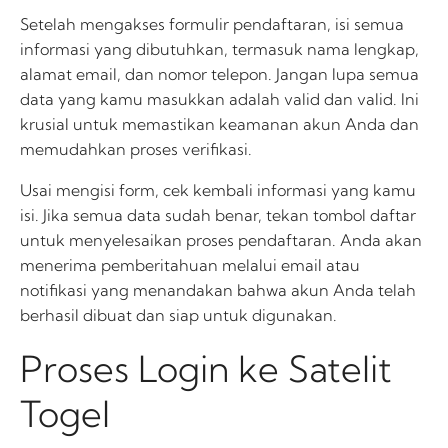
Setelah mengakses formulir pendaftaran, isi semua
informasi yang dibutuhkan, termasuk nama lengkap,
alamat email, dan nomor telepon. Jangan lupa semua
data yang kamu masukkan adalah valid dan valid. Ini
krusial untuk memastikan keamanan akun Anda dan
memudahkan proses verifikasi.
Usai mengisi form, cek kembali informasi yang kamu
isi. Jika semua data sudah benar, tekan tombol daftar
untuk menyelesaikan proses pendaftaran. Anda akan
menerima pemberitahuan melalui email atau
notifikasi yang menandakan bahwa akun Anda telah
berhasil dibuat dan siap untuk digunakan.
Proses Login ke Satelit
Togel