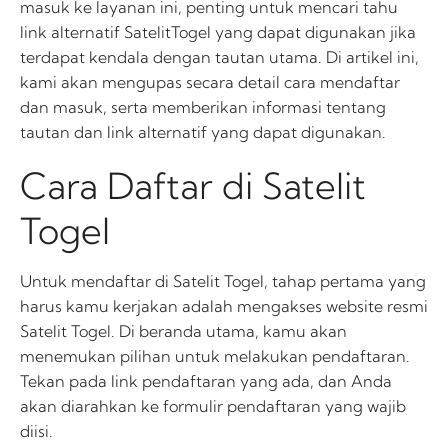
masuk ke layanan ini, penting untuk mencari tahu
link alternatif SatelitTogel yang dapat digunakan jika
terdapat kendala dengan tautan utama. Di artikel ini,
kami akan mengupas secara detail cara mendaftar
dan masuk, serta memberikan informasi tentang
tautan dan link alternatif yang dapat digunakan.
Cara Daftar di Satelit
Togel
Untuk mendaftar di Satelit Togel, tahap pertama yang
harus kamu kerjakan adalah mengakses website resmi
Satelit Togel. Di beranda utama, kamu akan
menemukan pilihan untuk melakukan pendaftaran.
Tekan pada link pendaftaran yang ada, dan Anda
akan diarahkan ke formulir pendaftaran yang wajib
diisi.