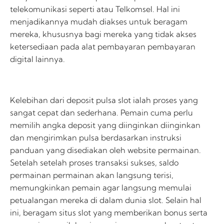
telekomunikasi seperti atau Telkomsel. Hal ini
menjadikannya mudah diakses untuk beragam
mereka, khususnya bagi mereka yang tidak akses
ketersediaan pada alat pembayaran pembayaran
digital lainnya.
Kelebihan dari deposit pulsa slot ialah proses yang
sangat cepat dan sederhana. Pemain cuma perlu
memilih angka deposit yang diinginkan diinginkan
dan mengirimkan pulsa berdasarkan instruksi
panduan yang disediakan oleh website permainan.
Setelah setelah proses transaksi sukses, saldo
permainan permainan akan langsung terisi,
memungkinkan pemain agar langsung memulai
petualangan mereka di dalam dunia slot. Selain hal
ini, beragam situs slot yang memberikan bonus serta