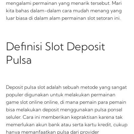
mengalami permainan yang menarik tersebut. Mari
kita bahas dalam-dalam cara mudah menang yang
luar biasa di dalam alam permainan slot setoran ini.
Definisi Slot Deposit
Pulsa
Deposit pulsa slot adalah sebuah metode yang sangat
populer digunakan untuk melakukan permainan
game slot online online, di mana pemain para pemain
bisa melakukan deposit menggunakan pulsa ponsel
seluler. Cara ini memberikan kepraktisan karena tak
memerlukan akun bank atau serta kartu kredit, cukup
hanya memanfaatkan pulsa dari provider