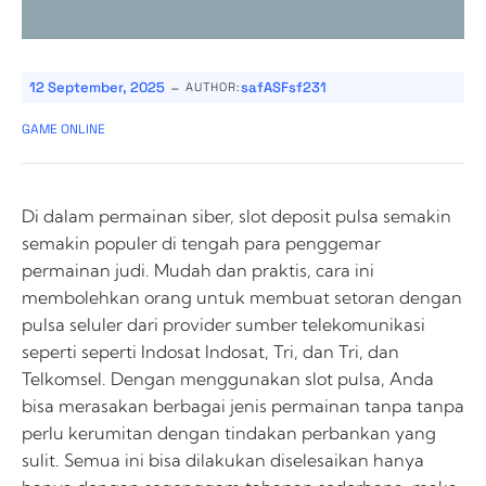
-
12 September, 2025
safASFsf231
AUTHOR:
GAME ONLINE
Di dalam permainan siber, slot deposit pulsa semakin
semakin populer di tengah para penggemar
permainan judi. Mudah dan praktis, cara ini
membolehkan orang untuk membuat setoran dengan
pulsa seluler dari provider sumber telekomunikasi
seperti seperti Indosat Indosat, Tri, dan Tri, dan
Telkomsel. Dengan menggunakan slot pulsa, Anda
bisa merasakan berbagai jenis permainan tanpa tanpa
perlu kerumitan dengan tindakan perbankan yang
sulit. Semua ini bisa dilakukan diselesaikan hanya