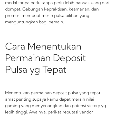
modal tanpa perlu tanpa perlu lebih banyak uang dari
dompet. Gabungan kepraktisan, keamanan, dan
promosi membuat mesin pulsa pilihan yang
menguntungkan bagi pemain.
Cara Menentukan
Permainan Deposit
Pulsa yg Tepat
Menentukan permainan deposit pulsa yang tepat
amat penting supaya kamu dapat meraih nilai
gaming yang menyenangkan dan potensi victory yg
lebih tinggi. Awalnya, periksa reputasi vendor