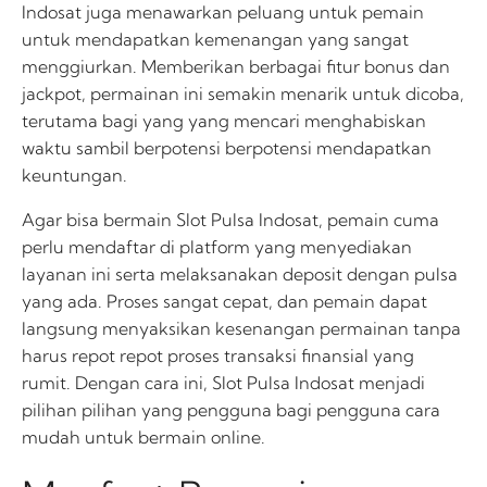
Indosat juga menawarkan peluang untuk pemain
untuk mendapatkan kemenangan yang sangat
menggiurkan. Memberikan berbagai fitur bonus dan
jackpot, permainan ini semakin menarik untuk dicoba,
terutama bagi yang yang mencari menghabiskan
waktu sambil berpotensi berpotensi mendapatkan
keuntungan.
Agar bisa bermain Slot Pulsa Indosat, pemain cuma
perlu mendaftar di platform yang menyediakan
layanan ini serta melaksanakan deposit dengan pulsa
yang ada. Proses sangat cepat, dan pemain dapat
langsung menyaksikan kesenangan permainan tanpa
harus repot repot proses transaksi finansial yang
rumit. Dengan cara ini, Slot Pulsa Indosat menjadi
pilihan pilihan yang pengguna bagi pengguna cara
mudah untuk bermain online.