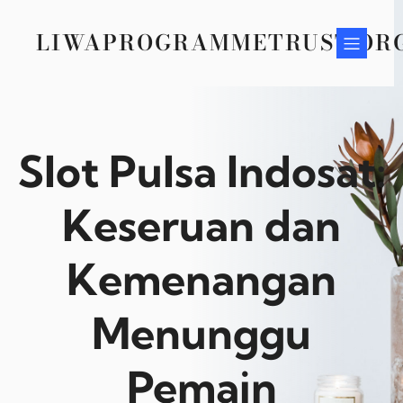
Skip
to
LIWAPROGRAMMETRUST.OR
content
Slot Pulsa Indosat:
Keseruan dan
Kemenangan
Menunggu
Pemain