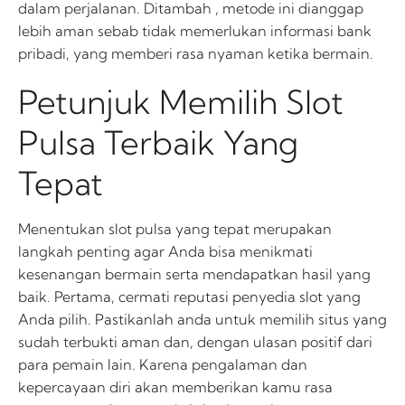
dalam perjalanan. Ditambah , metode ini dianggap
lebih aman sebab tidak memerlukan informasi bank
pribadi, yang memberi rasa nyaman ketika bermain.
Petunjuk Memilih Slot
Pulsa Terbaik Yang
Tepat
Menentukan slot pulsa yang tepat merupakan
langkah penting agar Anda bisa menikmati
kesenangan bermain serta mendapatkan hasil yang
baik. Pertama, cermati reputasi penyedia slot yang
Anda pilih. Pastikanlah anda untuk memilih situs yang
sudah terbukti aman dan, dengan ulasan positif dari
para pemain lain. Karena pengalaman dan
kepercayaan diri akan memberikan kamu rasa