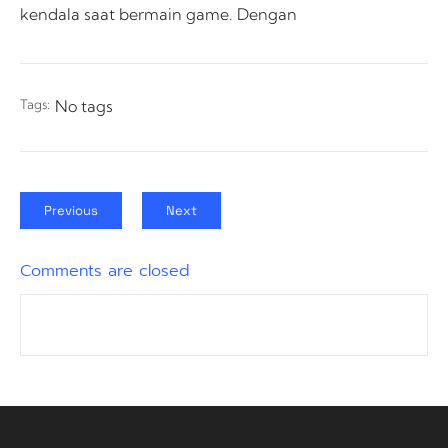
kendala saat bermain game. Dengan
Tags:
No tags
Previous
Next
Comments are closed