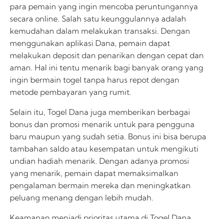
para pemain yang ingin mencoba peruntungannya
secara online. Salah satu keunggulannya adalah
kemudahan dalam melakukan transaksi. Dengan
menggunakan aplikasi Dana, pemain dapat
melakukan deposit dan penarikan dengan cepat dan
aman. Hal ini tentu menarik bagi banyak orang yang
ingin bermain togel tanpa harus repot dengan
metode pembayaran yang rumit.
Selain itu, Togel Dana juga memberikan berbagai
bonus dan promosi menarik untuk para pengguna
baru maupun yang sudah setia. Bonus ini bisa berupa
tambahan saldo atau kesempatan untuk mengikuti
undian hadiah menarik. Dengan adanya promosi
yang menarik, pemain dapat memaksimalkan
pengalaman bermain mereka dan meningkatkan
peluang menang dengan lebih mudah.
Keamanan menjadi prioritas utama di Togel Dana.