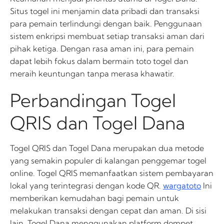
Situs togel ini menjamin data pribadi dan transaksi
para pemain terlindungi dengan baik. Penggunaan
sistem enkripsi membuat setiap transaksi aman dari
pihak ketiga. Dengan rasa aman ini, para pemain
dapat lebih fokus dalam bermain toto togel dan
meraih keuntungan tanpa merasa khawatir.
Perbandingan Togel
QRIS dan Togel Dana
Togel QRIS dan Togel Dana merupakan dua metode
yang semakin populer di kalangan penggemar togel
online. Togel QRIS memanfaatkan sistem pembayaran
lokal yang terintegrasi dengan kode QR.
wargatoto
Ini
memberikan kemudahan bagi pemain untuk
melakukan transaksi dengan cepat dan aman. Di sisi
lain, Togel Dana menggunakan platform dompet