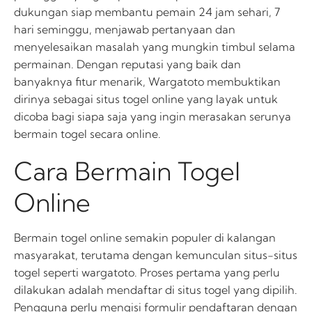
dukungan siap membantu pemain 24 jam sehari, 7
hari seminggu, menjawab pertanyaan dan
menyelesaikan masalah yang mungkin timbul selama
permainan. Dengan reputasi yang baik dan
banyaknya fitur menarik, Wargatoto membuktikan
dirinya sebagai situs togel online yang layak untuk
dicoba bagi siapa saja yang ingin merasakan serunya
bermain togel secara online.
Cara Bermain Togel
Online
Bermain togel online semakin populer di kalangan
masyarakat, terutama dengan kemunculan situs-situs
togel seperti wargatoto. Proses pertama yang perlu
dilakukan adalah mendaftar di situs togel yang dipilih.
Pengguna perlu mengisi formulir pendaftaran dengan