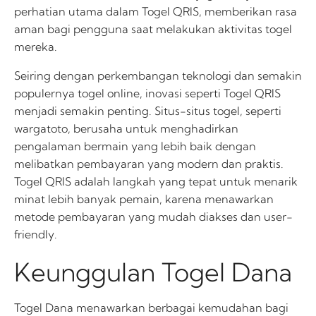
perhatian utama dalam Togel QRIS, memberikan rasa
aman bagi pengguna saat melakukan aktivitas togel
mereka.
Seiring dengan perkembangan teknologi dan semakin
populernya togel online, inovasi seperti Togel QRIS
menjadi semakin penting. Situs-situs togel, seperti
wargatoto, berusaha untuk menghadirkan
pengalaman bermain yang lebih baik dengan
melibatkan pembayaran yang modern dan praktis.
Togel QRIS adalah langkah yang tepat untuk menarik
minat lebih banyak pemain, karena menawarkan
metode pembayaran yang mudah diakses dan user-
friendly.
Keunggulan Togel Dana
Togel Dana menawarkan berbagai kemudahan bagi