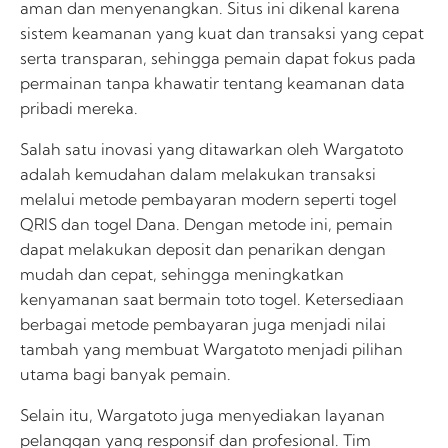
aman dan menyenangkan. Situs ini dikenal karena
sistem keamanan yang kuat dan transaksi yang cepat
serta transparan, sehingga pemain dapat fokus pada
permainan tanpa khawatir tentang keamanan data
pribadi mereka.
Salah satu inovasi yang ditawarkan oleh Wargatoto
adalah kemudahan dalam melakukan transaksi
melalui metode pembayaran modern seperti togel
QRIS dan togel Dana. Dengan metode ini, pemain
dapat melakukan deposit dan penarikan dengan
mudah dan cepat, sehingga meningkatkan
kenyamanan saat bermain toto togel. Ketersediaan
berbagai metode pembayaran juga menjadi nilai
tambah yang membuat Wargatoto menjadi pilihan
utama bagi banyak pemain.
Selain itu, Wargatoto juga menyediakan layanan
pelanggan yang responsif dan profesional. Tim