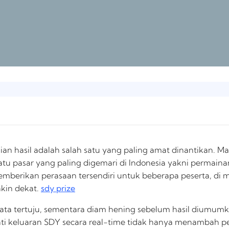
an hasil adalah salah satu yang paling amat dinantikan. M
u pasar yang paling digemari di Indonesia yakni permainan 
emberikan perasaan tersendiri untuk beberapa peserta, di 
kin dekat.
sdy prize
mata tertuju, sementara diam hening sebelum hasil diumum
ti keluaran SDY secara real-time tidak hanya menambah