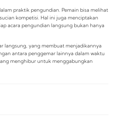
alam praktik pengundian. Pemain bisa melihat
cian kompetisi. Hal ini juga menciptakan
etiap acara pengundian langsung bukan hanya
entar langsung, yang membuat menjadikannya
dengan antara penggemar lainnya dalam waktu
ra yang menghibur untuk menggabungkan