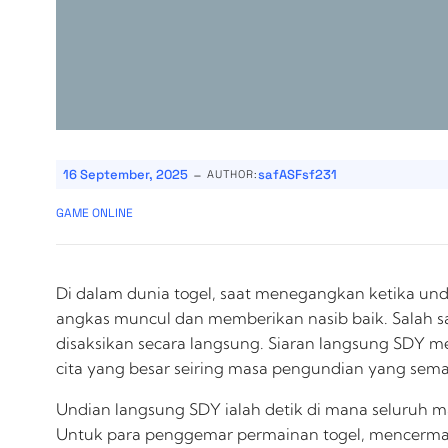
-
16 September, 2025
safASFsf231
AUTHOR:
GAME ONLINE
Di dalam dunia togel, saat menegangkan ketika undi
angkas muncul dan memberikan nasib baik. Salah sat
disaksikan secara langsung. Siaran langsung SDY m
cita yang besar seiring masa pengundian yang sema
Undian langsung SDY ialah detik di mana seluruh 
Untuk para penggemar permainan togel, mencerma