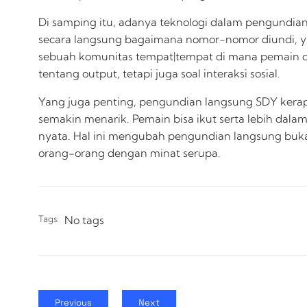
Di samping itu, adanya teknologi dalam pengundian
secara langsung bagaimana nomor-nomor diundi, ya
sebuah komunitas tempat|tempat di mana pemain dap
tentang output, tetapi juga soal interaksi sosial.
Yang juga penting, pengundian langsung SDY kerap
semakin menarik. Pemain bisa ikut serta lebih dal
nyata. Hal ini mengubah pengundian langsung buk
orang-orang dengan minat serupa.
Tags:
No tags
Previous
Next