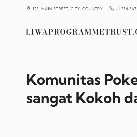
Skip
to
123, MAIN STREET, CITY, COUNTRY
+1 234 567
content
LIWAPROGRAMMETRUST.
Komunitas Poke
sangat Kokoh 