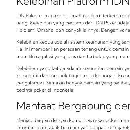
Kelebihan Platform IDN
IDN Poker merupakan sebuah platform terkemuka d
uang. Kelebihan yang pertama dari IDN Poker adalah
Hold’em, Omaha, dan banyak lainnya. Dengan variasi
Kelebihan kedua adalah sistem keamanan yang sanga
Hal ini memberikan perasaan tenang untuk pemain
memiliki regulasi yang jelas dan terbuka, yang mema
Kelebihan yang ketiga adalah komunitas pemain y
kompetitif dan menarik bagi semua kalangan. Komuni
pengalaman. Semakin banyak pemain yang terlibat,
pecinta poker di Indonesia.
Manfaat Bergabung de
Menjadi bagian dengan komunitas rekanpoker meny
informasi dan taktik bermain yang dapat menajam