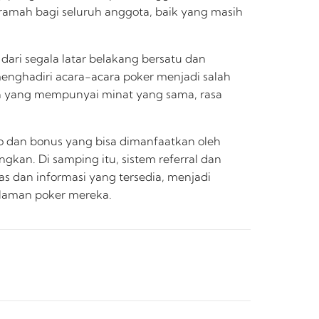
amah bagi seluruh anggota, baik yang masih
dari segala latar belakang bersatu dan
enghadiri acara-acara poker menjadi salah
n yang mempunyai minat yang sama, rasa
o dan bonus yang bisa dimanfaatkan oleh
kan. Di samping itu, sistem referral dan
s dan informasi yang tersedia, menjadi
alaman poker mereka.