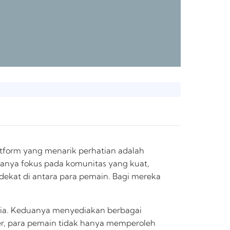
latform yang menarik perhatian adalah
ya fokus pada komunitas yang kuat,
ekat di antara para pemain. Bagi mereka
esia. Keduanya menyediakan berbagai
er, para pemain tidak hanya memperoleh