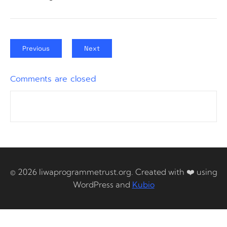
Previous
Next
Comments are closed
© 2026 liwaprogrammetrust.org. Created with ❤️ using
WordPress and
Kubio