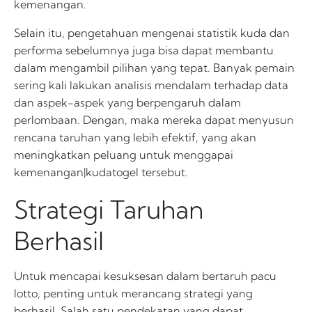
kemenangan.
Selain itu, pengetahuan mengenai statistik kuda dan
performa sebelumnya juga bisa dapat membantu
dalam mengambil pilihan yang tepat. Banyak pemain
sering kali lakukan analisis mendalam terhadap data
dan aspek-aspek yang berpengaruh dalam
perlombaan. Dengan, maka mereka dapat menyusun
rencana taruhan yang lebih efektif, yang akan
meningkatkan peluang untuk menggapai
kemenangan|kudatogel tersebut.
Strategi Taruhan
Berhasil
Untuk mencapai kesuksesan dalam bertaruh pacu
lotto, penting untuk merancang strategi yang
berhasil. Salah satu pendekatan yang dapat