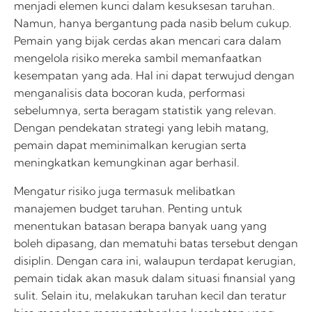
menjadi elemen kunci dalam kesuksesan taruhan.
Namun, hanya bergantung pada nasib belum cukup.
Pemain yang bijak cerdas akan mencari cara dalam
mengelola risiko mereka sambil memanfaatkan
kesempatan yang ada. Hal ini dapat terwujud dengan
menganalisis data bocoran kuda, performasi
sebelumnya, serta beragam statistik yang relevan.
Dengan pendekatan strategi yang lebih matang,
pemain dapat meminimalkan kerugian serta
meningkatkan kemungkinan agar berhasil.
Mengatur risiko juga termasuk melibatkan
manajemen budget taruhan. Penting untuk
menentukan batasan berapa banyak uang yang
boleh dipasang, dan mematuhi batas tersebut dengan
disiplin. Dengan cara ini, walaupun terdapat kerugian,
pemain tidak akan masuk dalam situasi finansial yang
sulit. Selain itu, melakukan taruhan kecil dan teratur