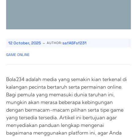
-
12 October, 2025
safASFsf231
AUTHOR:
GAME ONLINE
Bola234 adalah media yang semakin kian terkenal di
kalangan pecinta bertaruh serta permainan online.
Bagi pemula yang memasuki dunia taruhan ini,
mungkin akan merasa beberapa kebingungan
dengan bermacam-macam pilihan serta tipe game
yang tersedia tersedia. Artikel ini bertujuan agar
menyediakan panduan lengkap mengenai
bagaimana menggunakan platform ini, agar Anda