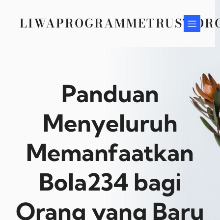
Skip
to
LIWAPROGRAMMETRUST.OR
content
Panduan
Menyeluruh
Memanfaatkan
Bola234 bagi
Orang yang Baru