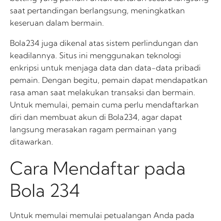
saat pertandingan berlangsung, meningkatkan
keseruan dalam bermain.
Bola234 juga dikenal atas sistem perlindungan dan
keadilannya. Situs ini menggunakan teknologi
enkripsi untuk menjaga data dan data-data pribadi
pemain. Dengan begitu, pemain dapat mendapatkan
rasa aman saat melakukan transaksi dan bermain.
Untuk memulai, pemain cuma perlu mendaftarkan
diri dan membuat akun di Bola234, agar dapat
langsung merasakan ragam permainan yang
ditawarkan.
Cara Mendaftar pada
Bola 234
Untuk memulai memulai petualangan Anda pada