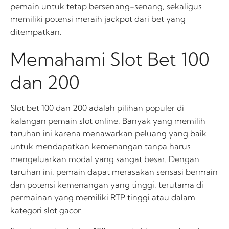
pemain untuk tetap bersenang-senang, sekaligus
memiliki potensi meraih jackpot dari bet yang
ditempatkan.
Memahami Slot Bet 100
dan 200
Slot bet 100 dan 200 adalah pilihan populer di
kalangan pemain slot online. Banyak yang memilih
taruhan ini karena menawarkan peluang yang baik
untuk mendapatkan kemenangan tanpa harus
mengeluarkan modal yang sangat besar. Dengan
taruhan ini, pemain dapat merasakan sensasi bermain
dan potensi kemenangan yang tinggi, terutama di
permainan yang memiliki RTP tinggi atau dalam
kategori slot gacor.