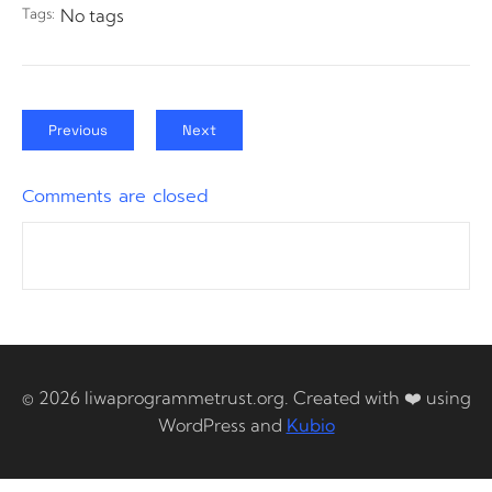
Tags:
No tags
Previous
Next
Comments are closed
© 2026 liwaprogrammetrust.org. Created with ❤️ using
WordPress and
Kubio