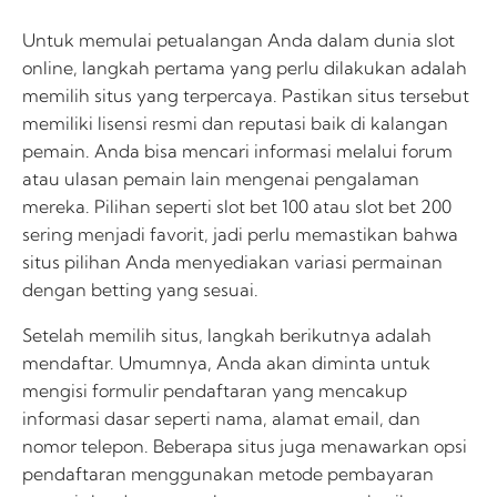
Untuk memulai petualangan Anda dalam dunia slot
online, langkah pertama yang perlu dilakukan adalah
memilih situs yang terpercaya. Pastikan situs tersebut
memiliki lisensi resmi dan reputasi baik di kalangan
pemain. Anda bisa mencari informasi melalui forum
atau ulasan pemain lain mengenai pengalaman
mereka. Pilihan seperti slot bet 100 atau slot bet 200
sering menjadi favorit, jadi perlu memastikan bahwa
situs pilihan Anda menyediakan variasi permainan
dengan betting yang sesuai.
Setelah memilih situs, langkah berikutnya adalah
mendaftar. Umumnya, Anda akan diminta untuk
mengisi formulir pendaftaran yang mencakup
informasi dasar seperti nama, alamat email, dan
nomor telepon. Beberapa situs juga menawarkan opsi
pendaftaran menggunakan metode pembayaran