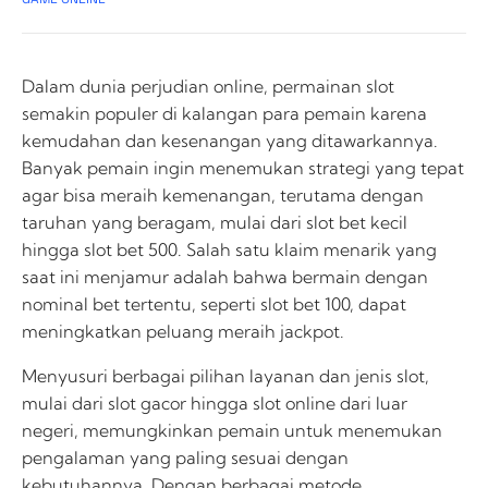
Dalam dunia perjudian online, permainan slot
semakin populer di kalangan para pemain karena
kemudahan dan kesenangan yang ditawarkannya.
Banyak pemain ingin menemukan strategi yang tepat
agar bisa meraih kemenangan, terutama dengan
taruhan yang beragam, mulai dari slot bet kecil
hingga slot bet 500. Salah satu klaim menarik yang
saat ini menjamur adalah bahwa bermain dengan
nominal bet tertentu, seperti slot bet 100, dapat
meningkatkan peluang meraih jackpot.
Menyusuri berbagai pilihan layanan dan jenis slot,
mulai dari slot gacor hingga slot online dari luar
negeri, memungkinkan pemain untuk menemukan
pengalaman yang paling sesuai dengan
kebutuhannya. Dengan berbagai metode