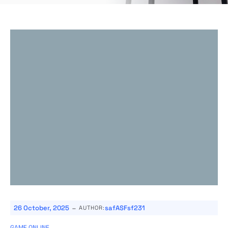
-
26 October, 2025
safASFsf231
AUTHOR:
GAME ONLINE