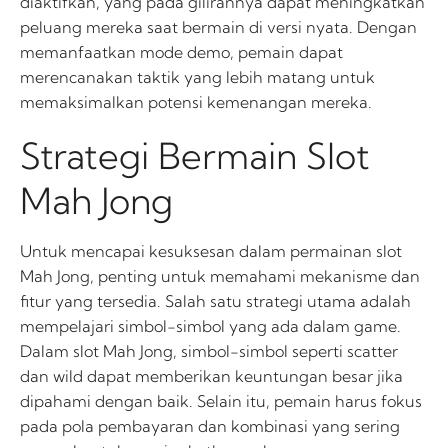
diaktifkan, yang pada gilirannya dapat meningkatkan
peluang mereka saat bermain di versi nyata. Dengan
memanfaatkan mode demo, pemain dapat
merencanakan taktik yang lebih matang untuk
memaksimalkan potensi kemenangan mereka.
Strategi Bermain Slot
Mah Jong
Untuk mencapai kesuksesan dalam permainan slot
Mah Jong, penting untuk memahami mekanisme dan
fitur yang tersedia. Salah satu strategi utama adalah
mempelajari simbol-simbol yang ada dalam game.
Dalam slot Mah Jong, simbol-simbol seperti scatter
dan wild dapat memberikan keuntungan besar jika
dipahami dengan baik. Selain itu, pemain harus fokus
pada pola pembayaran dan kombinasi yang sering