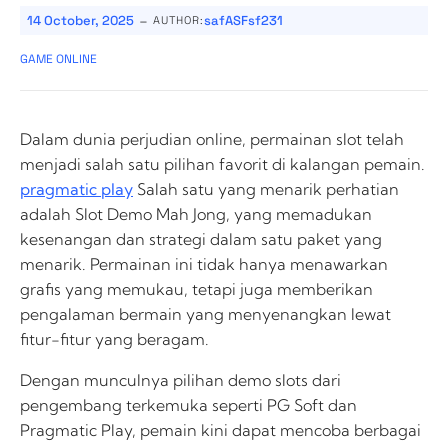
-
14 October, 2025
safASFsf231
AUTHOR:
GAME ONLINE
Dalam dunia perjudian online, permainan slot telah
menjadi salah satu pilihan favorit di kalangan pemain.
pragmatic play
Salah satu yang menarik perhatian
adalah Slot Demo Mah Jong, yang memadukan
kesenangan dan strategi dalam satu paket yang
menarik. Permainan ini tidak hanya menawarkan
grafis yang memukau, tetapi juga memberikan
pengalaman bermain yang menyenangkan lewat
fitur-fitur yang beragam.
Dengan munculnya pilihan demo slots dari
pengembang terkemuka seperti PG Soft dan
Pragmatic Play, pemain kini dapat mencoba berbagai