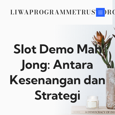
Skip
to
LIWAPROGRAMMETRUST.OR
content
Slot Demo Mah
Jong: Antara
Kesenangan dan
Strategi