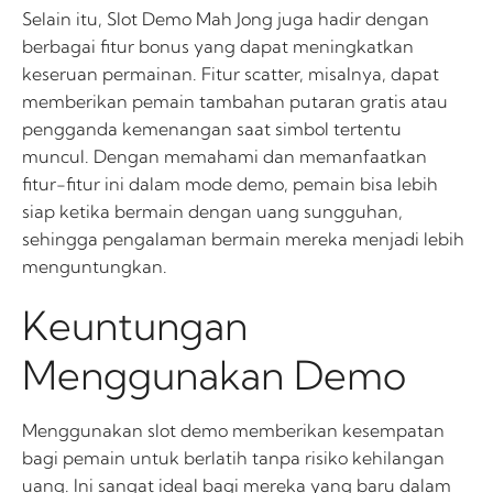
Selain itu, Slot Demo Mah Jong juga hadir dengan
berbagai fitur bonus yang dapat meningkatkan
keseruan permainan. Fitur scatter, misalnya, dapat
memberikan pemain tambahan putaran gratis atau
pengganda kemenangan saat simbol tertentu
muncul. Dengan memahami dan memanfaatkan
fitur-fitur ini dalam mode demo, pemain bisa lebih
siap ketika bermain dengan uang sungguhan,
sehingga pengalaman bermain mereka menjadi lebih
menguntungkan.
Keuntungan
Menggunakan Demo
Menggunakan slot demo memberikan kesempatan
bagi pemain untuk berlatih tanpa risiko kehilangan
uang. Ini sangat ideal bagi mereka yang baru dalam