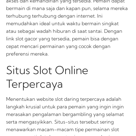
akses dan kemandirian yang tersedia. Pemain dapat
bermain di mana saja dan kapan pun, selama mereka
terhubung terhubung dengan internet. Ini
memudahkan ideal untuk waktu bermain singkat
atau sebagai wadah hiburan di saat santai. Dengan
link slot gacor yang tersedia, pemain bisa dengan
cepat mencari permainan yang cocok dengan
preferensi mereka.
Situs Slot Online
Terpercaya
Menentukan website slot daring terpercaya adalah
langkah krusial untuk para pemain yang ingin ingin
merasakan pengalaman bergambling yang selamat
serta mengasyikkan. Situs-situs tersebut sering
menawarkan macam-macam tipe permainan slot