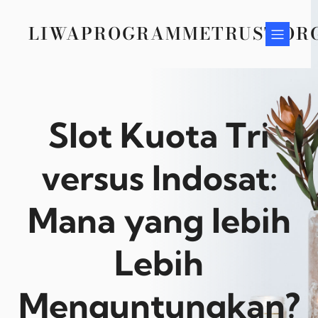
Skip
to
LIWAPROGRAMMETRUST.OR
content
Slot Kuota Tri
versus Indosat:
Mana yang lebih
Lebih
Menguntungkan?