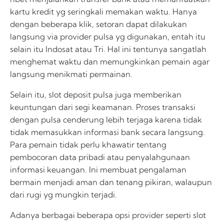
kartu kredit yg seringkali memakan waktu. Hanya
dengan beberapa klik, setoran dapat dilakukan
langsung via provider pulsa yg digunakan, entah itu
selain itu Indosat atau Tri. Hal ini tentunya sangatlah
menghemat waktu dan memungkinkan pemain agar
langsung menikmati permainan.
Selain itu, slot deposit pulsa juga memberikan
keuntungan dari segi keamanan. Proses transaksi
dengan pulsa cenderung lebih terjaga karena tidak
tidak memasukkan informasi bank secara langsung.
Para pemain tidak perlu khawatir tentang
pembocoran data pribadi atau penyalahgunaan
informasi keuangan. Ini membuat pengalaman
bermain menjadi aman dan tenang pikiran, walaupun
dari rugi yg mungkin terjadi.
Adanya berbagai beberapa opsi provider seperti slot