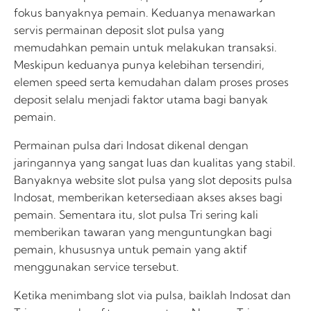
fokus banyaknya pemain. Keduanya menawarkan
servis permainan deposit slot pulsa yang
memudahkan pemain untuk melakukan transaksi.
Meskipun keduanya punya kelebihan tersendiri,
elemen speed serta kemudahan dalam proses proses
deposit selalu menjadi faktor utama bagi banyak
pemain.
Permainan pulsa dari Indosat dikenal dengan
jaringannya yang sangat luas dan kualitas yang stabil.
Banyaknya website slot pulsa yang slot deposits pulsa
Indosat, memberikan ketersediaan akses akses bagi
pemain. Sementara itu, slot pulsa Tri sering kali
memberikan tawaran yang menguntungkan bagi
pemain, khususnya untuk pemain yang aktif
menggunakan service tersebut.
Ketika menimbang slot via pulsa, baiklah Indosat dan