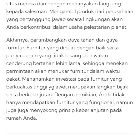
situs mereka dan dengan menanyakan langsung
kepada salesman. Mengambil produk dari perusahaan
yang bertanggung jawab secara lingkungan akan
Anda berkontribusi dalam usaha pelestarian planet.
Akhirnya, pertimbangkan daya tahan dan gaya
furnitur. Furnitur yang dibuat dengan baik serta
punya desain yang tidak lekang oleh waktu
cenderung bertahan lebih lama, sehingga menekan
permintaan akan menukar furnitur dalam waktu
dekat. Menanamkan investasi pada furnitur yang
berkualitas tinggi yg awet merupakan langkah bijak
serta berkelanjutan. Dengan demikian, Anda tidak
hanya mendapatkan furnitur yang fungsional, namun
juga juga menyokong prinsip keberlanjutan pada
rumah Anda.