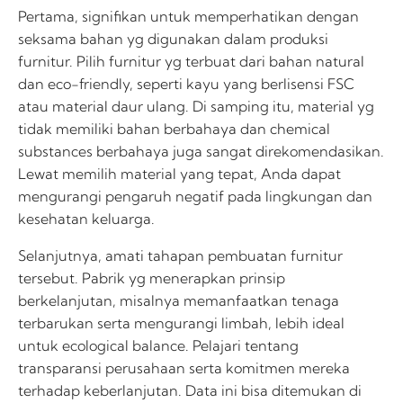
Pertama, signifikan untuk memperhatikan dengan
seksama bahan yg digunakan dalam produksi
furnitur. Pilih furnitur yg terbuat dari bahan natural
dan eco-friendly, seperti kayu yang berlisensi FSC
atau material daur ulang. Di samping itu, material yg
tidak memiliki bahan berbahaya dan chemical
substances berbahaya juga sangat direkomendasikan.
Lewat memilih material yang tepat, Anda dapat
mengurangi pengaruh negatif pada lingkungan dan
kesehatan keluarga.
Selanjutnya, amati tahapan pembuatan furnitur
tersebut. Pabrik yg menerapkan prinsip
berkelanjutan, misalnya memanfaatkan tenaga
terbarukan serta mengurangi limbah, lebih ideal
untuk ecological balance. Pelajari tentang
transparansi perusahaan serta komitmen mereka
terhadap keberlanjutan. Data ini bisa ditemukan di