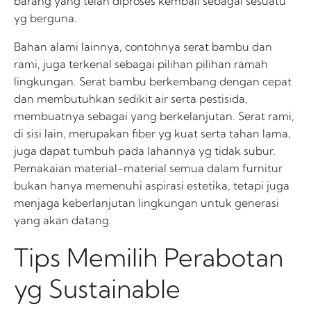
barang yang telah diproses kembali sebagai sesuatu
yg berguna.
Bahan alami lainnya, contohnya serat bambu dan
rami, juga terkenal sebagai pilihan pilihan ramah
lingkungan. Serat bambu berkembang dengan cepat
dan membutuhkan sedikit air serta pestisida,
membuatnya sebagai yang berkelanjutan. Serat rami,
di sisi lain, merupakan fiber yg kuat serta tahan lama,
juga dapat tumbuh pada lahannya yg tidak subur.
Pemakaian material-material semua dalam furnitur
bukan hanya memenuhi aspirasi estetika, tetapi juga
menjaga keberlanjutan lingkungan untuk generasi
yang akan datang.
Tips Memilih Perabotan
yg Sustainable