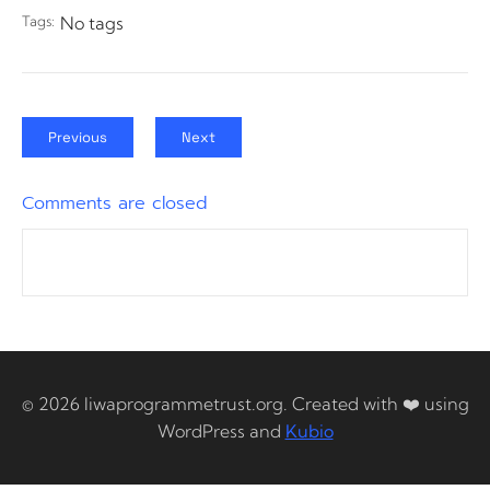
Tags:
No tags
Previous
Next
Comments are closed
© 2026 liwaprogrammetrust.org. Created with ❤️ using
WordPress and
Kubio