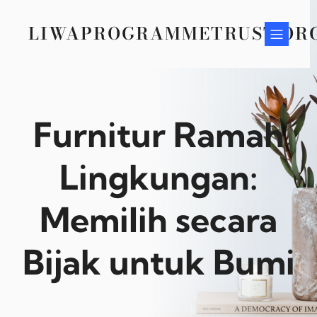
Skip
to
LIWAPROGRAMMETRUST.OR
content
Furnitur Ramah
Lingkungan:
Memilih secara
Bijak untuk Bumi