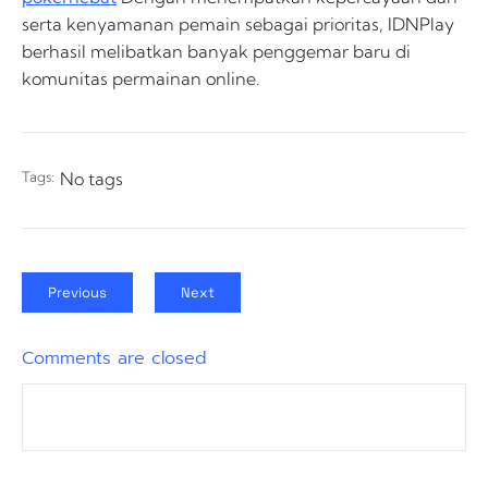
serta kenyamanan pemain sebagai prioritas, IDNPlay
berhasil melibatkan banyak penggemar baru di
komunitas permainan online.
Tags:
No tags
Previous
Next
Comments are closed