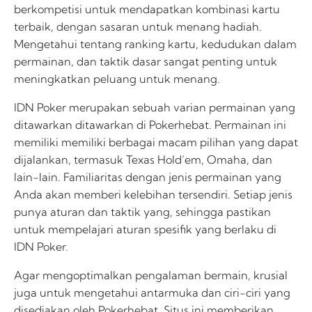
berkompetisi untuk mendapatkan kombinasi kartu
terbaik, dengan sasaran untuk menang hadiah.
Mengetahui tentang ranking kartu, kedudukan dalam
permainan, dan taktik dasar sangat penting untuk
meningkatkan peluang untuk menang.
IDN Poker merupakan sebuah varian permainan yang
ditawarkan ditawarkan di Pokerhebat. Permainan ini
memiliki memiliki berbagai macam pilihan yang dapat
dijalankan, termasuk Texas Hold’em, Omaha, dan
lain-lain. Familiaritas dengan jenis permainan yang
Anda akan memberi kelebihan tersendiri. Setiap jenis
punya aturan dan taktik yang, sehingga pastikan
untuk mempelajari aturan spesifik yang berlaku di
IDN Poker.
Agar mengoptimalkan pengalaman bermain, krusial
juga untuk mengetahui antarmuka dan ciri-ciri yang
disediakan oleh Pokerhebat. Situs ini memberikan