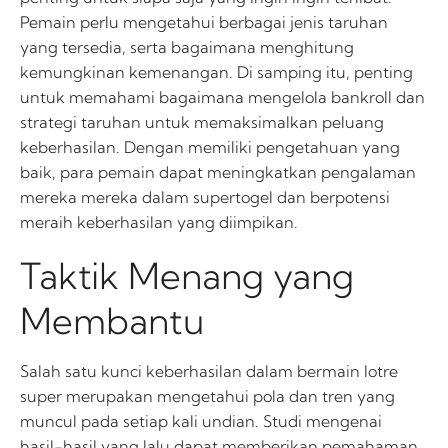
Pemain perlu mengetahui berbagai jenis taruhan
yang tersedia, serta bagaimana menghitung
kemungkinan kemenangan. Di samping itu, penting
untuk memahami bagaimana mengelola bankroll dan
strategi taruhan untuk memaksimalkan peluang
keberhasilan. Dengan memiliki pengetahuan yang
baik, para pemain dapat meningkatkan pengalaman
mereka mereka dalam supertogel dan berpotensi
meraih keberhasilan yang diimpikan.
Taktik Menang yang
Membantu
Salah satu kunci keberhasilan dalam bermain lotre
super merupakan mengetahui pola dan tren yang
muncul pada setiap kali undian. Studi mengenai
hasil-hasil yang lalu dapat memberikan pemahaman