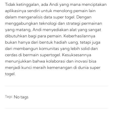
Tidak ketinggalan, ada Andi yang mana menciptakan
aplikasinya sendiri untuk menolong pemain lain
dalam menganalisis data super togel. Dengan
menggabungkan teknologi dan strategi permainan
yang matang, Andi menyediakan alat yang sangat
dibutuhkan bagi para pemain. Keberhasilannya
bukan hanya dari bentuk hadiah uang, tetapi juga
dari membangun komunitas yang lebih solid dan
cerdas di bermain supertogel. Kesuksesannya
menunjukkan bahwa kolaborasi dan inovasi bisa
menjadi kunci meraih kemenangan di dunia super
togel.
Tags:
No tags