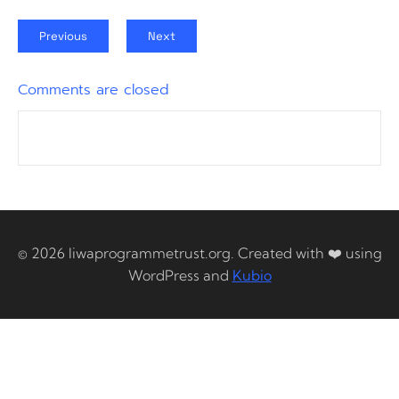
Previous
Next
Comments are closed
© 2026 liwaprogrammetrust.org. Created with ❤️ using
WordPress and
Kubio