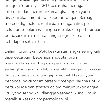
anggota forum syair SGP berusaha menggali
informasi dan merumuskan angka-angka yang
diyakini akan membawa keberuntungan. Berbagai
metode digunakan, mulai dari menganalisis pola
keluaran sebelumnya hingga melakukan perhitungan
berdasarkan mimpi atau angka signifikan dalam
kehidupan sehari-hari.
Dalam forum syair SGP, keakuratan angka sering kali
diperdebatkan. Beberapa anggota forum
mengandalkan insting dan pengalaman pribadi,
sedangkan yang lain lebih memilih mengikuti bocoran
dari sumber yang dianggap kredibel. Diskusi yang
berlangsung di forum tersebut menjadi sarana untuk
bertukar ide dan strategi dalam merumuskan angka
jitu, yang sering kali dianggap sebagai kunci untuk
meraih sukses dalam permainan ini.