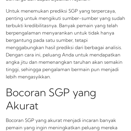
Untuk menemukan prediksi SGP yang terpercaya,
penting untuk mengikuti sumber-sumber yang sudah
terbukti kredibilitasnya. Banyak pemain yang telah
berpengalaman menyarankan untuk tidak hanya
bergantung pada satu sumber, tetapi
menggabungkan hasil prediksi dari berbagai analisis.
Dengan cara ini, peluang Anda untuk mendapatkan
angka jitu dan memenangkan taruhan akan semakin
tinggi, sehingga pengalaman bermain pun menjadi
lebih mengasyikkan.
Bocoran SGP yang
Akurat
Bocoran SGP yang akurat menjadi incaran banyak
pemain yang ingin meningkatkan peluang mereka