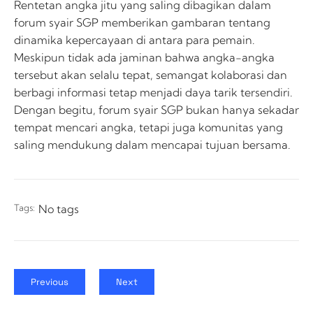
Rentetan angka jitu yang saling dibagikan dalam
forum syair SGP memberikan gambaran tentang
dinamika kepercayaan di antara para pemain.
Meskipun tidak ada jaminan bahwa angka-angka
tersebut akan selalu tepat, semangat kolaborasi dan
berbagi informasi tetap menjadi daya tarik tersendiri.
Dengan begitu, forum syair SGP bukan hanya sekadar
tempat mencari angka, tetapi juga komunitas yang
saling mendukung dalam mencapai tujuan bersama.
Tags:
No tags
Previous
Next