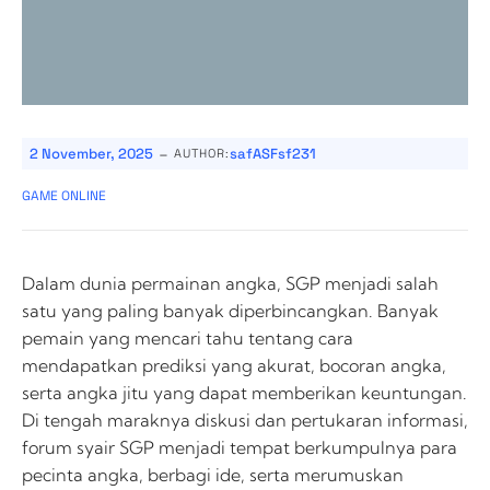
-
2 November, 2025
safASFsf231
AUTHOR:
GAME ONLINE
Dalam dunia permainan angka, SGP menjadi salah
satu yang paling banyak diperbincangkan. Banyak
pemain yang mencari tahu tentang cara
mendapatkan prediksi yang akurat, bocoran angka,
serta angka jitu yang dapat memberikan keuntungan.
Di tengah maraknya diskusi dan pertukaran informasi,
forum syair SGP menjadi tempat berkumpulnya para
pecinta angka, berbagi ide, serta merumuskan