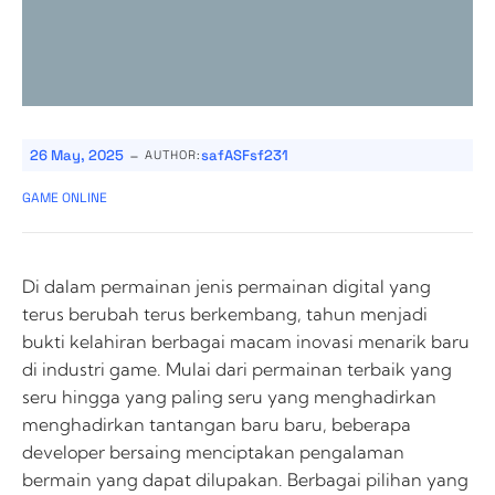
-
26 May, 2025
safASFsf231
AUTHOR:
GAME ONLINE
Di dalam permainan jenis permainan digital yang
terus berubah terus berkembang, tahun menjadi
bukti kelahiran berbagai macam inovasi menarik baru
di industri game. Mulai dari permainan terbaik yang
seru hingga yang paling seru yang menghadirkan
menghadirkan tantangan baru baru, beberapa
developer bersaing menciptakan pengalaman
bermain yang dapat dilupakan. Berbagai pilihan yang