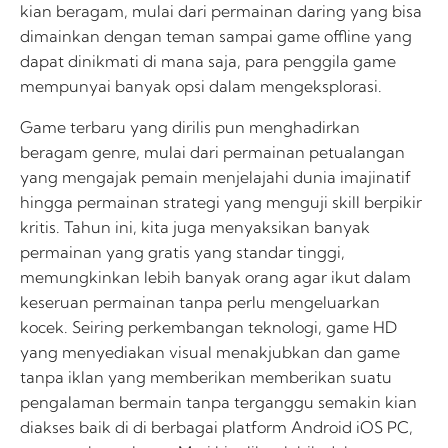
kian beragam, mulai dari permainan daring yang bisa
dimainkan dengan teman sampai game offline yang
dapat dinikmati di mana saja, para penggila game
mempunyai banyak opsi dalam mengeksplorasi.
Game terbaru yang dirilis pun menghadirkan
beragam genre, mulai dari permainan petualangan
yang mengajak pemain menjelajahi dunia imajinatif
hingga permainan strategi yang menguji skill berpikir
kritis. Tahun ini, kita juga menyaksikan banyak
permainan yang gratis yang standar tinggi,
memungkinkan lebih banyak orang agar ikut dalam
keseruan permainan tanpa perlu mengeluarkan
kocek. Seiring perkembangan teknologi, game HD
yang menyediakan visual menakjubkan dan game
tanpa iklan yang memberikan memberikan suatu
pengalaman bermain tanpa terganggu semakin kian
diakses baik di di berbagai platform Android iOS PC,