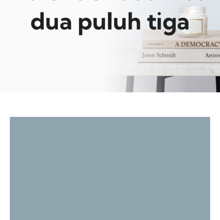
dua puluh tiga