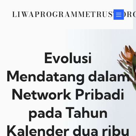
Skip
to
LIWAPROGRAMMETRUST.OR
content
Evolusi
Mendatang dalam
Network Pribadi
pada Tahun
Kalender dua ribu