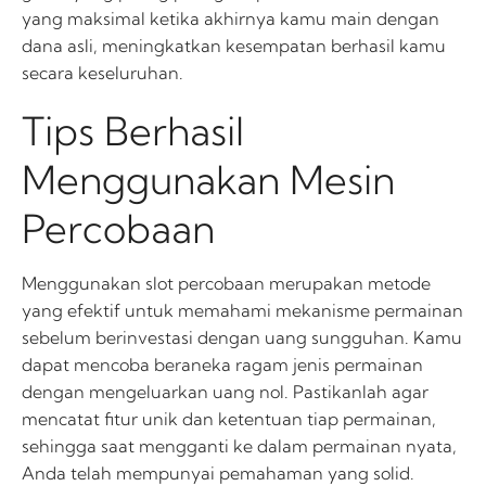
yang maksimal ketika akhirnya kamu main dengan
dana asli, meningkatkan kesempatan berhasil kamu
secara keseluruhan.
Tips Berhasil
Menggunakan Mesin
Percobaan
Menggunakan slot percobaan merupakan metode
yang efektif untuk memahami mekanisme permainan
sebelum berinvestasi dengan uang sungguhan. Kamu
dapat mencoba beraneka ragam jenis permainan
dengan mengeluarkan uang nol. Pastikanlah agar
mencatat fitur unik dan ketentuan tiap permainan,
sehingga saat mengganti ke dalam permainan nyata,
Anda telah mempunyai pemahaman yang solid.