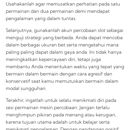
Usahakanlah agar memusatkan perhatian pada satu
permainan dan dua permainan demi mendapat
pengalaman yang dalam tuntas.
Selanjutnya, gunakanlah akun percobaan slot sebagai
menguji strategi yang berbeda. Anda dapat mencoba
dalam berbagai ukuran bet serta mengetahui mana
paling paling dapat dalam gaya anda. Ini tidak hanya
meningkatkan kepercayaan diri, tetapi juga
membantu Anda menentukan waktu yang tepat yang
bermain dalam bermain dengan cara agresif dan
konservatif saat kamu memutuskan bermain dalam
modal sungguhan.
Terakhir, ingatlah untuk selalu menikmati diri pada
sesi permainan mesin percobaan. Jangan terlalu
menghimpun pikiran pada menang atau kerugian,
karena tujuan utama adalah untuk belajar serta
menikmati pengalaman. Dengan pandangan positif,